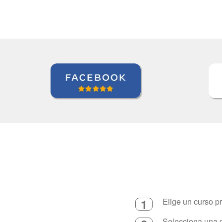
1
Elige un curso p
Selecciona una d