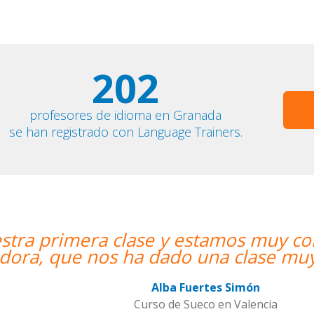
202
profesores de idioma en Granada
se han registrado con Language Trainers.
entos. Nuestra profesora es una
inámica y entretenida.””