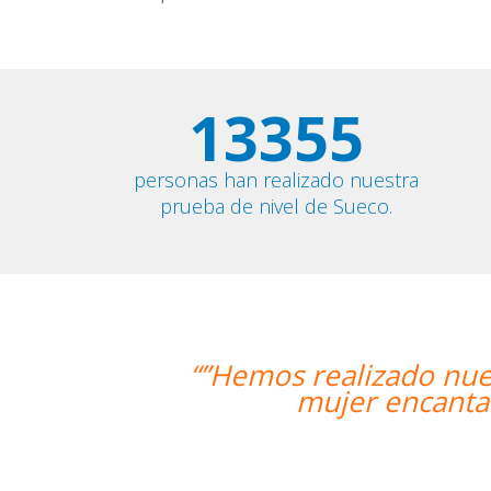
13355
personas han realizado nuestra
prueba de nivel de Sueco.
ra primera clase y estamos muy cont
ra, que nos ha dado una clase muy d
Alba Fuertes Simón
Curso de Sueco en Valencia