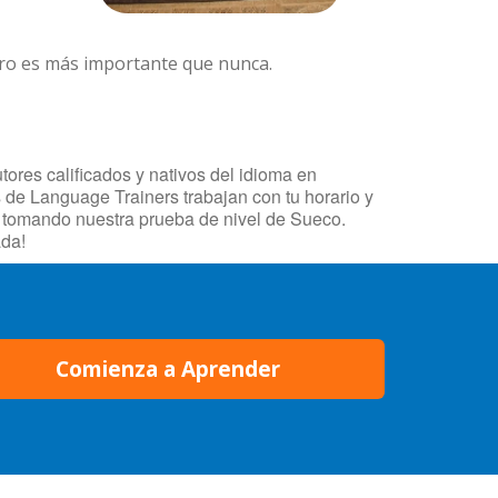
ero es más importante que nunca.
ores calificados y nativos del idioma en
s de Language Trainers trabajan con tu horario y
o tomando nuestra prueba de nivel de Sueco.
ada!
Comienza a Aprender