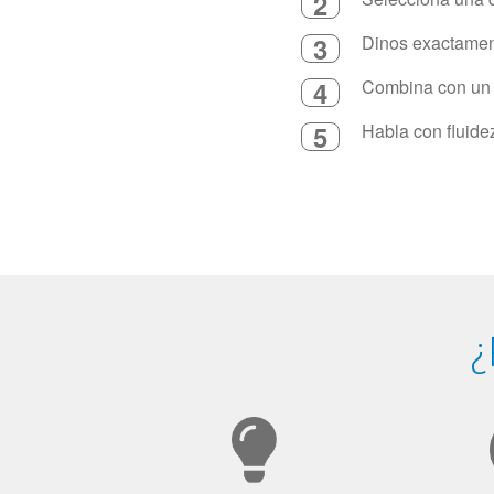
2
3
Dinos exactament
4
Combina con un in
5
Habla con fluide
¿