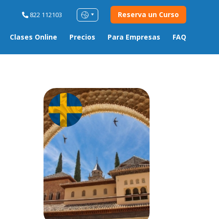
Reserva un Curso
822 112103
Clases Online
Precios
Para Empresas
FAQ