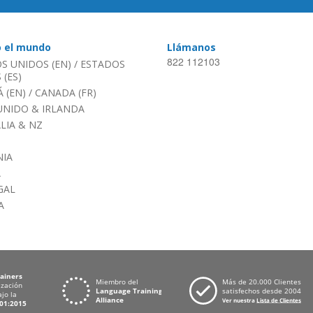
o el mundo
Llámanos
822 112103
S UNIDOS (EN)
/
ESTADOS
(ES)
 (EN)
/
CANADA (FR)
UNIDO & IRLANDA
LIA & NZ
IA
A
GAL
A