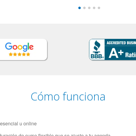
Cómo funciona
resencial u online
uración de curso flexible que se ajuste a tu agenda