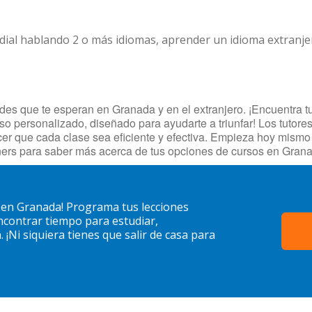
dial hablando 2 o más idiomas, aprender un idioma extranj
s que te esperan en Granada y en el extranjero. ¡Encuentra tut
so personalizado, diseñado para ayudarte a triunfar! Los tutore
cer que cada clase sea eficiente y efectiva. Empieza hoy mism
ers para saber más acerca de tus opciones de cursos en Gran
 en Granada! Programa tus lecciones
contrar tiempo para estudiar,
¡Ni siquiera tienes que salir de casa para