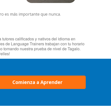
ero es más importante que nunca.
tutores calificados y nativos del idioma en
ores de Language Trainers trabajan con tu horario
mo tomando nuestra prueba de nivel de Tagalo.
elles!
Comienza a Aprender