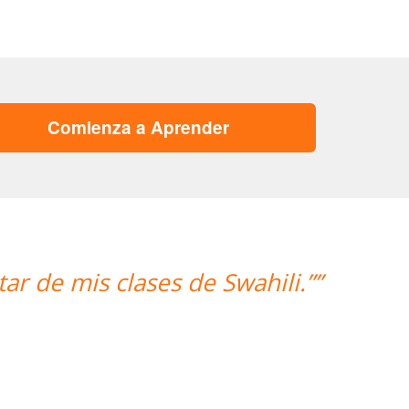
Comienza a Aprender
ahili.””
“”Hemos realizado nues
mujer encantad