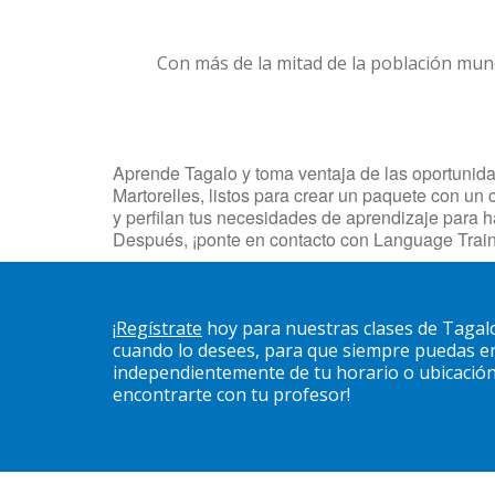
Con más de la mitad de la población mun
Aprende Tagalo y toma ventaja de las oportunidad
Martorelles, listos para crear un paquete con un 
y perfilan tus necesidades de aprendizaje para 
Después, ¡ponte en contacto con Language Train
¡
Regístrate
hoy para nuestras clases de Tagalo
cuando lo desees, para que siempre puedas en
independientemente de tu horario o ubicación. 
encontrarte con tu profesor!