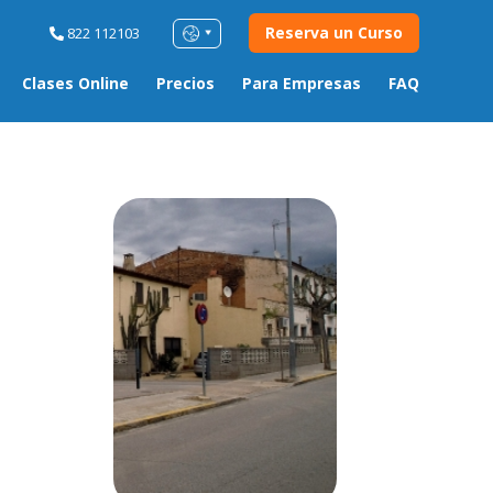
Reserva un Curso
822 112103
Clases Online
Precios
Para Empresas
FAQ