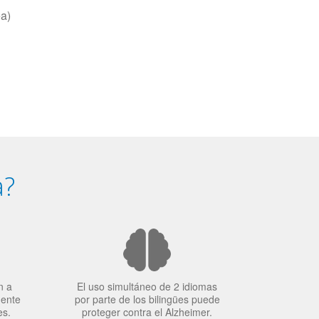
ea)
a?
n a
El uso simultáneo de 2 idiomas
mente
por parte de los bilingües puede
es.
proteger contra el Alzheimer.