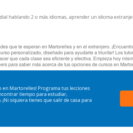
dial hablando 2 o más idiomas, aprender un idioma extranj
es que te esperan en Martorelles y en el extranjero. ¡Encuentra 
curso personalizado, diseñado para ayudarte a triunfar! Los tut
hacer que cada clase sea eficiente y efectiva. Empieza hoy mis
ers para saber más acerca de tus opciones de cursos en Martor
 en Martorelles! Programa tus lecciones
contrar tiempo para estudiar,
¡Ni siquiera tienes que salir de casa para