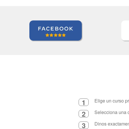
1
Elige un curso p
2
Selecciona una d
3
Dinos exactament