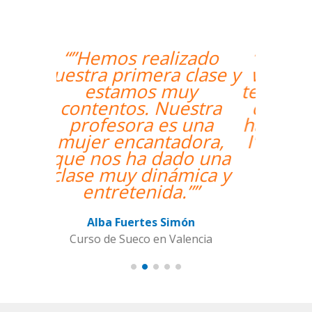
“”The course is going
well and Eugenia, my
teacher, is fantastic. My
communication skills
have improved greatly.
I'm really enjoying the
lessons!””
Miguel Eufrasio
Curso de Español en Barcelona,
Groupe GM