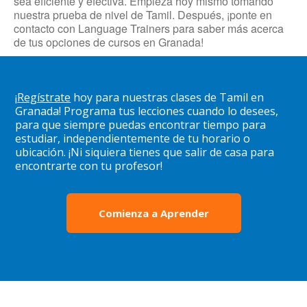
sea eficiente y efectiva. Empieza hoy mismo tomando
nuestra prueba de nivel de Tamil. Después, ¡ponte en
contacto con Language Trainers para saber más acerca
de tus opciones de cursos en Granada!
¡
Regístrate
hoy para nuestras clases de Tamil en
Granada! Programa tus lecciones cuando lo desees,
para que siempre puedas encontrar tiempo para
estudiar, independientemente de tu horario o
ubicación. ¡Ni siquiera tienes que salir de casa para
encontrarte con tu profesor!
Comienza a Aprender