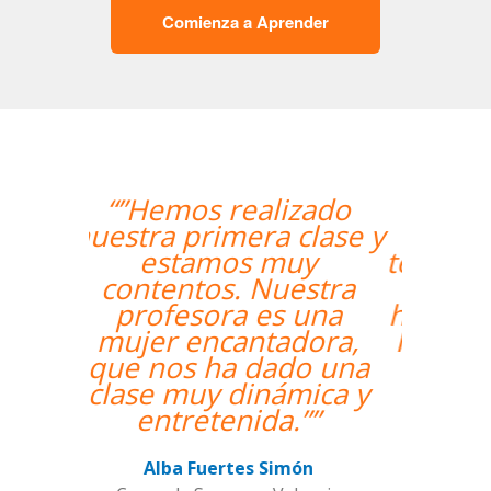
Comienza a Aprender
“”The course is going
well and Eugenia, my
teacher, is fantastic. My
communication skills
have improved greatly.
I'm really enjoying the
lessons!””
Miguel Eufrasio
Curso de Español en Barcelona,
Groupe GM