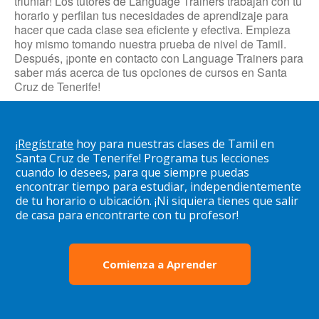
triunfar! Los tutores de Language Trainers trabajan con tu
horario y perfilan tus necesidades de aprendizaje para
hacer que cada clase sea eficiente y efectiva. Empieza
hoy mismo tomando nuestra prueba de nivel de Tamil.
Después, ¡ponte en contacto con Language Trainers para
saber más acerca de tus opciones de cursos en Santa
Cruz de Tenerife!
¡
Regístrate
hoy para nuestras clases de Tamil en
Santa Cruz de Tenerife! Programa tus lecciones
cuando lo desees, para que siempre puedas
encontrar tiempo para estudiar, independientemente
de tu horario o ubicación. ¡Ni siquiera tienes que salir
de casa para encontrarte con tu profesor!
Comienza a Aprender