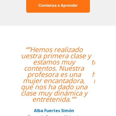
Comienza a Aprender
“”The course is going
well and Eugenia, my
teacher, is fantastic. My
communication skills
have improved greatly.
I'm really enjoying the
lessons!””
Miguel Eufrasio
Curso de Español en Barcelona,
Groupe GM