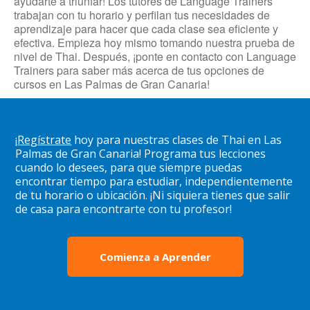
ayudarte a triunfar! Los tutores de Language Trainers
trabajan con tu horario y perfilan tus necesidades de
aprendizaje para hacer que cada clase sea eficiente y
efectiva. Empieza hoy mismo tomando nuestra prueba de
nivel de Thai. Después, ¡ponte en contacto con Language
Trainers para saber más acerca de tus opciones de
cursos en Las Palmas de Gran Canaria!
¡
Regístrate
hoy para nuestras clases de Thai en Las
Palmas de Gran Canaria! Programa tus lecciones
cuando lo desees, para que siempre puedas
encontrar tiempo para estudiar, independientemente
de tu horario o ubicación. ¡Ni siquiera tienes que salir
de casa para encontrarte con tu profesor!
Comienza a Aprender