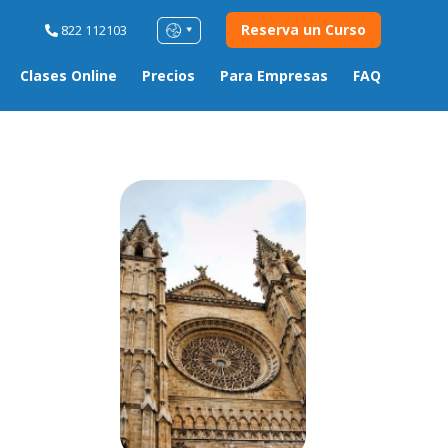
Reserva un Curso
822 112103
Clases Online
Precios
Para Empresas
FAQ