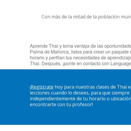
Con más de la mitad de la población mun
Aprende Thai y toma ventaja de las oportunidades
Palma de Mallorca, listos para crear un paquete 
horario y perfilan tus necesidades de aprendiza
Thai. Después, ¡ponte en contacto con Language
¡
Regístrate
hoy para nuestras clases de Thai 
lecciones cuando lo desees, para que siempre
independientemente de tu horario o ubicación. 
encontrarte con tu profesor!