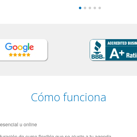
Cómo funciona
resencial u online
uración de curso flexible que se ajuste a tu agenda