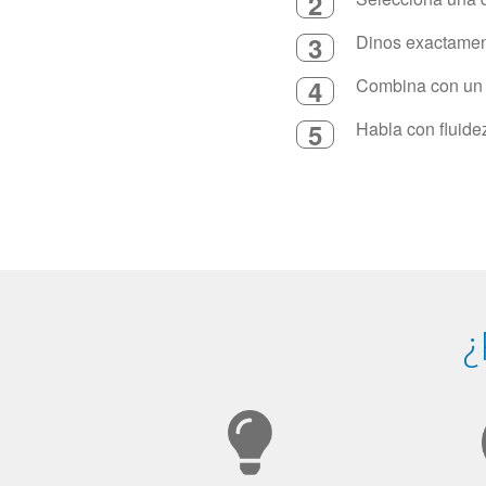
2
3
Dinos exactament
4
Combina con un in
5
Habla con fluide
¿