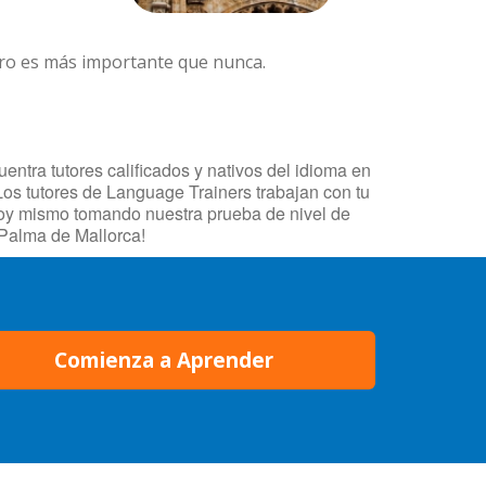
ero es más importante que nunca.
ntra tutores calificados y nativos del idioma en
Los tutores de Language Trainers trabajan con tu
 hoy mismo tomando nuestra prueba de nivel de
 Palma de Mallorca!
Comienza a Aprender