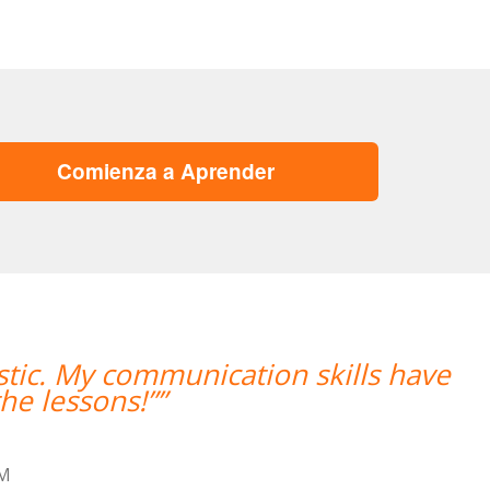
Comienza a Aprender
ills have
“”Hemos realizado nuestra
mujer encantadora,