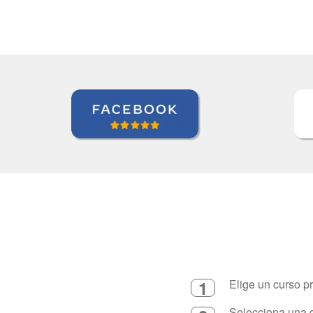
1
Elige un curso p
Selecciona una d