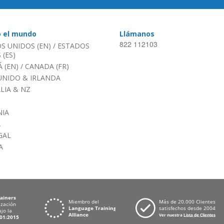
o el mundo
Llámanos
822 112103
S UNIDOS (EN)
/
ESTADOS
(ES)
 (EN)
/
CANADA (FR)
UNIDO & IRLANDA
LIA & NZ
IA
A
GAL
A