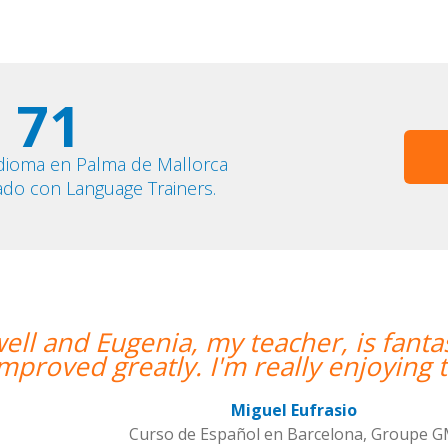
71
idioma en Palma de Mallorca
ado con Language Trainers.
er, is fantastic. My communication sk
y enjoying the lessons!””
frasio
rcelona, Groupe GM