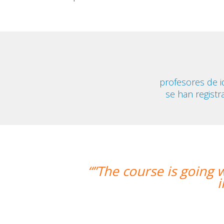
profesores de 
se han registr
e is going well and Eugenia, my teach
improved greatly. I'm reall
Miguel Eu
Curso de Español en Ba