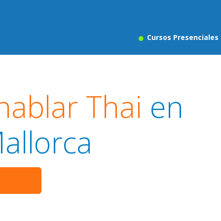
Cursos Presenciales
hablar Thai
en
allorca