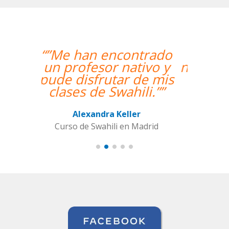
“”Hemos realizado
nuestra primera clase y
estamos muy
contentos. Nuestra
profesora es una
mujer encantadora,
que nos ha dado una
clase muy dinámica y
entretenida.””
Alba Fuertes Simón
Curso de Sueco en Valencia