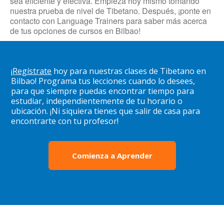
sea eficiente y efectiva. Empieza hoy mismo tomando
nuestra prueba de nivel de Tibetano. Después, ¡ponte en
contacto con Language Trainers para saber más acerca
de tus opciones de cursos en Bilbao!
¡
Regístrate
hoy para nuestras clases de Tibetano en
Bilbao! Programa tus lecciones cuando lo desees,
para que siempre puedas encontrar tiempo para
estudiar, independientemente de tu horario o
ubicación. ¡Ni siquiera tienes que salir de casa para
encontrarte con tu profesor!
Comienza a Aprender