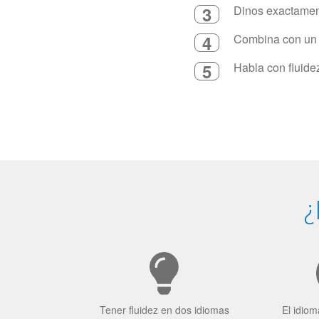
3
Dinos exactament
4
Combina con un in
5
Habla con fluide
¿
Tener fluidez en dos idiomas
El idiom