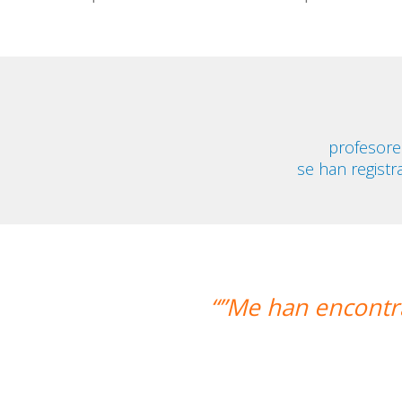
profesore
se han registr
an encontrado un profesor nativo y pu
Alexandra 
Curso de Swahil