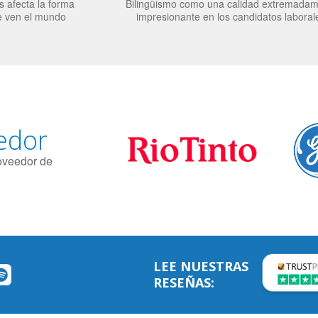
 afecta la forma
Bilingüismo como una calidad extremada
e ven el mundo
impresionante en los candidatos laboral
edor
roveedor de
LEE NUESTRAS
RESEÑAS: