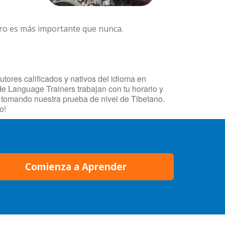
ero es más importante que nunca.
tores calificados y nativos del idioma en
de Language Trainers trabajan con tu horario y
o tomando nuestra prueba de nivel de Tibetano.
o!
Comienza a Aprender