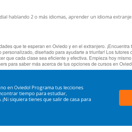
dial hablando 2 o más idiomas, aprender un idioma extranj
ades que te esperan en Oviedo y en el extranjero. ¡Encuentra tu
o personalizado, diseñado para ayudarte a triunfar! Los tutores 
cer que cada clase sea eficiente y efectiva. Empieza hoy mism
ers para saber más acerca de tus opciones de cursos en Ovied
ano en Oviedo! Programa tus lecciones
contrar tiempo para estudiar,
¡Ni siquiera tienes que salir de casa para