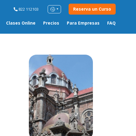
Reserva un Curso
822 112103
Clases Online
Precios
Para Empresas
FAQ