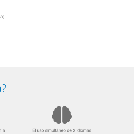
ea)
a?
n a
El uso simultáneo de 2 idiomas