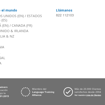
o el mundo
Llámanos
822 112103
S UNIDOS (EN)
/
ESTADOS
(ES)
 (EN)
/
CANADA (FR)
UNIDO & IRLANDA
LIA & NZ
IA
A
GAL
A