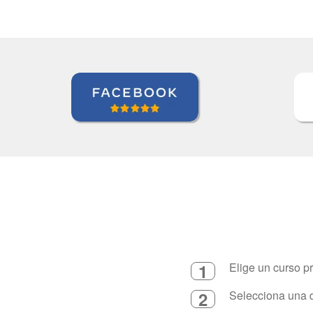
1
Elige un curso p
2
Selecciona una d