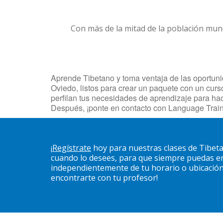
Con más de la mitad de la población mun
Aprende Tibetano y toma ventaja de las oportunid
Oviedo, listos para crear un paquete con un curs
perfilan tus necesidades de aprendizaje para ha
Después, ¡ponte en contacto con Language Train
¡
Regístrate
hoy para nuestras clases de Tibet
cuando lo desees, para que siempre puedas en
independientemente de tu horario o ubicación. 
encontrarte con tu profesor!