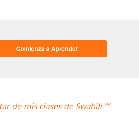
Comienza a Aprender
i.””
“”Hemos realizado nuestra
mujer encantadora,