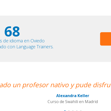
68
s de idioma en Oviedo
ado con Language Trainers.
de disfrutar de mis clases de Swahil
Keller
i en Madrid