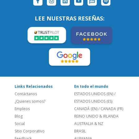
LEE NUESTRAS RESEÑAS:
Links Relacionados
En todo el mundo
Contáctanos
ESTADOS UNIDOS (EN)
/
¿Quienes somos?
ESTADOS UNIDOS (ES)
Empleos
CANADÁ (EN)
/
CANADA (FR)
Blog
REINO UNIDO & IRLANDA
Social
AUSTRALIA & NZ
Sitio Corporativo
BRASIL
Feedback
ALEMANIA
Folleto de Cursos de
ESPAÑA