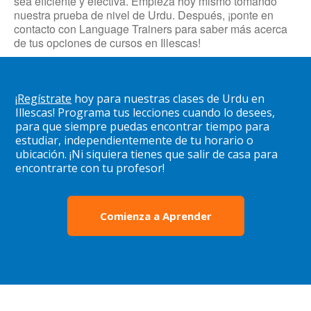
sea eficiente y efectiva. Empieza hoy mismo tomando
nuestra prueba de nivel de Urdu. Después, ¡ponte en
contacto con Language Trainers para saber más acerca
de tus opciones de cursos en Illescas!
¡
Regístrate
hoy para nuestras clases de Urdu en
Illescas! Programa tus lecciones cuando lo desees,
para que siempre puedas encontrar tiempo para
estudiar, independientemente de tu horario o
ubicación. ¡Ni siquiera tienes que salir de casa para
encontrarte con tu profesor!
Comienza a Aprender