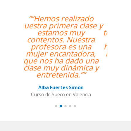
“”The course is going
well and Eugenia, my
teacher, is fantastic. My
communication skills
have improved greatly.
I'm really enjoying the
lessons!””
Miguel Eufrasio
Curso de Español en Barcelona,
Groupe GM