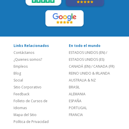
LEE NUESTRAS RESEÑAS:
Links Relacionados
En todo el mundo
Contáctanos
ESTADOS UNIDOS (EN)
/
¿Quienes somos?
ESTADOS UNIDOS (ES)
Empleos
CANADÁ (EN)
/
CANADA (FR)
Blog
REINO UNIDO & IRLANDA
Social
AUSTRALIA & NZ
Sitio Corporativo
BRASIL
Feedback
ALEMANIA
Folleto de Cursos de
ESPAÑA