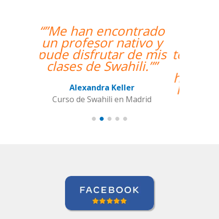
“”The course is going
well and Eugenia, my
teacher, is fantastic. My
communication skills
have improved greatly.
I'm really enjoying the
lessons!””
Miguel Eufrasio
Curso de Español en Barcelona,
Groupe GM