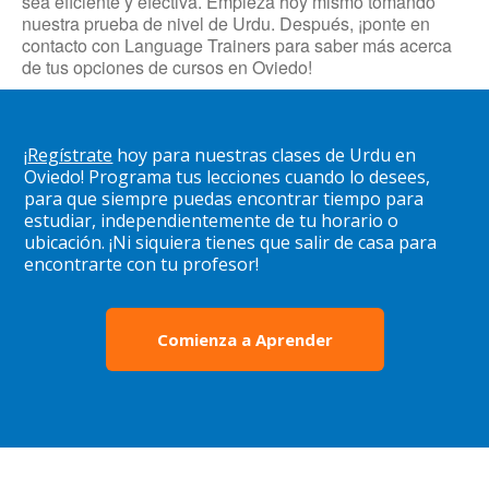
sea eficiente y efectiva. Empieza hoy mismo tomando
nuestra prueba de nivel de Urdu. Después, ¡ponte en
contacto con Language Trainers para saber más acerca
de tus opciones de cursos en Oviedo!
¡
Regístrate
hoy para nuestras clases de Urdu en
Oviedo! Programa tus lecciones cuando lo desees,
para que siempre puedas encontrar tiempo para
estudiar, independientemente de tu horario o
ubicación. ¡Ni siquiera tienes que salir de casa para
encontrarte con tu profesor!
Comienza a Aprender