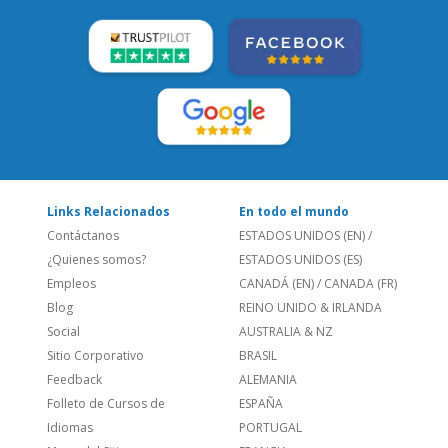
Links Relacionados
En todo el mundo
Contáctanos
ESTADOS UNIDOS (EN)
/
¿Quienes somos?
ESTADOS UNIDOS (ES)
Empleos
CANADÁ (EN)
/
CANADA (FR)
Blog
REINO UNIDO & IRLANDA
Social
AUSTRALIA & NZ
Sitio Corporativo
BRASIL
Feedback
ALEMANIA
Folleto de Cursos de
ESPAÑA
Idiomas
PORTUGAL
Mapa del Sitio
FRANCIA
Política de Privacidad
Llámanos
822 112103