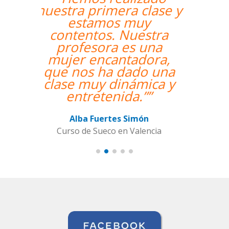
un profesor nativo y
pude disfrutar de mis
clases de Swahili.””
Alexandra Keller
Curso de Swahili en Madrid