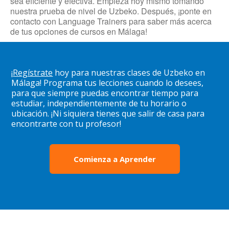
sea eficiente y efectiva. Empieza hoy mismo tomando
nuestra prueba de nivel de Uzbeko. Después, ¡ponte en
contacto con Language Trainers para saber más acerca
de tus opciones de cursos en Málaga!
¡
Regístrate
hoy para nuestras clases de Uzbeko en
Málaga! Programa tus lecciones cuando lo desees,
para que siempre puedas encontrar tiempo para
estudiar, independientemente de tu horario o
ubicación. ¡Ni siquiera tienes que salir de casa para
encontrarte con tu profesor!
Comienza a Aprender