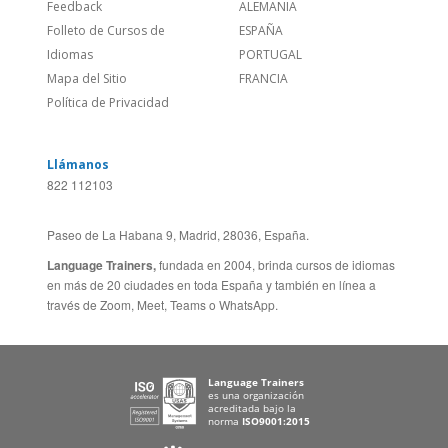
Empleos
CANADÁ (EN)
/
CANADA (FR)
Blog
REINO UNIDO & IRLANDA
Social
AUSTRALIA & NZ
Sitio Corporativo
BRASIL
Feedback
ALEMANIA
Folleto de Cursos de
ESPAÑA
Idiomas
PORTUGAL
Mapa del Sitio
FRANCIA
Política de Privacidad
Llámanos
822 112103
Paseo de La Habana 9, Madrid, 28036, España.
Language Trainers,
fundada en 2004, brinda cursos de idiomas
en más de 20 ciudades en toda España y también en línea a
través de Zoom, Meet, Teams o WhatsApp.