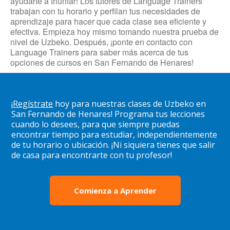
ayudarte a triunfar! Los tutores de Language Trainers
trabajan con tu horario y perfilan tus necesidades de
aprendizaje para hacer que cada clase sea eficiente y
efectiva. Empieza hoy mismo tomando nuestra prueba de
nivel de Uzbeko. Después, ¡ponte en contacto con
Language Trainers para saber más acerca de tus
opciones de cursos en San Fernando de Henares!
¡
Regístrate
hoy para nuestras clases de Uzbeko en
San Fernando de Henares! Programa tus lecciones
cuando lo desees, para que siempre puedas
encontrar tiempo para estudiar, independientemente
de tu horario o ubicación. ¡Ni siquiera tienes que salir
de casa para encontrarte con tu profesor!
Comienza a Aprender