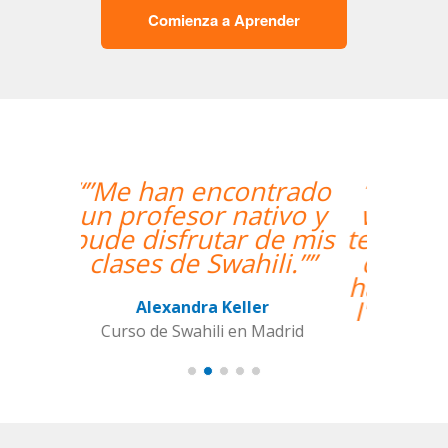
Comienza a Aprender
“”The course is going
well and Eugenia, my
teacher, is fantastic. My
communication skills
have improved greatly.
I'm really enjoying the
lessons!””
Miguel Eufrasio
Curso de Español en Barcelona,
Groupe GM