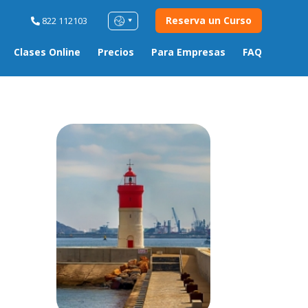
Reserva un Curso
822 112103
Clases Online
Precios
Para Empresas
FAQ