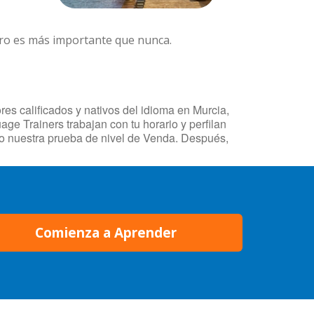
ero es más importante que nunca.
es calificados y nativos del idioma en Murcia,
ge Trainers trabajan con tu horario y perfilan
o nuestra prueba de nivel de Venda. Después,
Comienza a Aprender