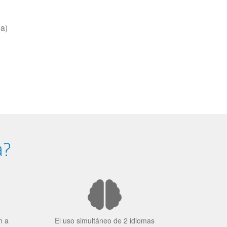
ea)
a?
n a
El uso simultáneo de 2 idiomas