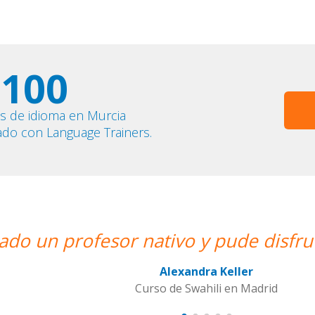
100
s de idioma en Murcia
ado con Language Trainers.
isfrutar de mis clases de Swahili.””
adrid