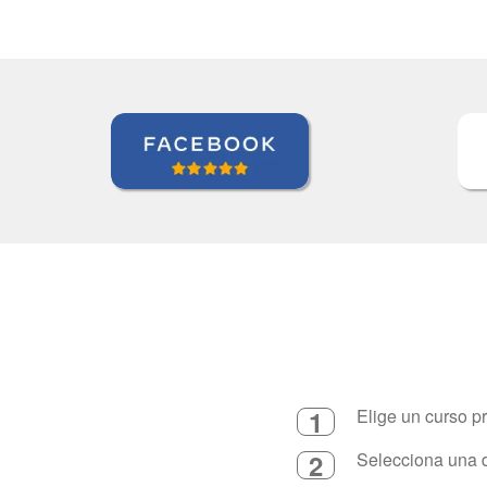
1
Elige un curso p
2
Selecciona una d