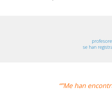
profesore
se han registr
ncontrado un profesor nativo y pude d
Alexandra Keller
Curso de Swahili en M