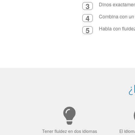
3
Dinos exactament
4
Combina con un in
5
Habla con fluide
¿
Tener fluidez en dos idiomas
El idiom