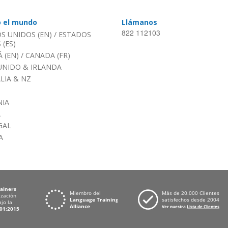
o el mundo
Llámanos
822 112103
S UNIDOS (EN)
/
ESTADOS
(ES)
 (EN)
/
CANADA (FR)
UNIDO & IRLANDA
LIA & NZ
IA
A
GAL
A