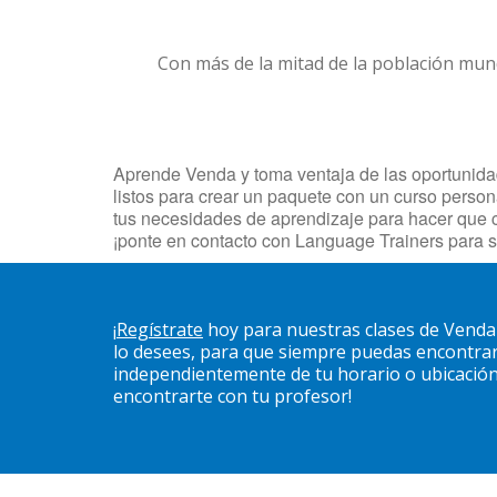
Con más de la mitad de la población mun
Aprende Venda y toma ventaja de las oportunidade
listos para crear un paquete con un curso persona
tus necesidades de aprendizaje para hacer que 
¡ponte en contacto con Language Trainers para 
¡
Regístrate
hoy para nuestras clases de Venda
lo desees, para que siempre puedas encontrar
independientemente de tu horario o ubicación. 
encontrarte con tu profesor!