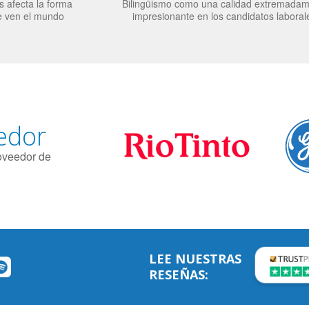
 afecta la forma
Bilingüismo como una calidad extremada
e ven el mundo
impresionante en los candidatos laboral
edor
roveedor de
LEE NUESTRAS
RESEÑAS: