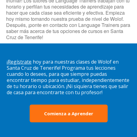
triunfar! Los tutores de Language Trainers trabajan con tu
horario y perfilan tus necesidades de aprendizaje para
hacer que cada clase sea eficiente y efectiva. Empieza
hoy mismo tomando nuestra prueba de nivel de Wolof.
Después, ¡ponte en contacto con Language Trainers para
saber más acerca de tus opciones de cursos en Santa
Cruz de Tenerife!
¡
Regístrate
hoy para nuestras clases de Wolof en
Santa Cruz de Tenerife! Programa tus lecciones
cuando lo desees, para que siempre puedas
encontrar tiempo para estudiar, independientemente
de tu horario o ubicación. ¡Ni siquiera tienes que salir
de casa para encontrarte con tu profesor!
Comienza a Aprender