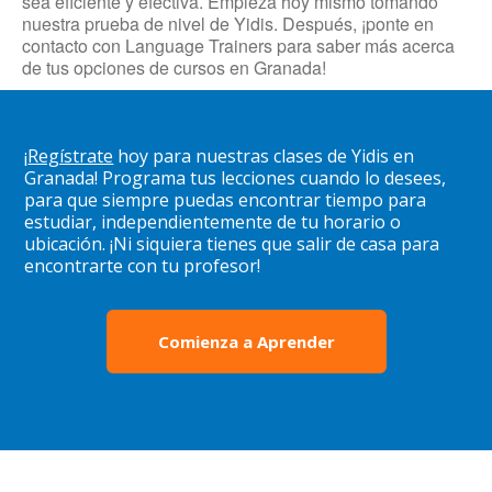
sea eficiente y efectiva. Empieza hoy mismo tomando
nuestra prueba de nivel de Yidis. Después, ¡ponte en
contacto con Language Trainers para saber más acerca
de tus opciones de cursos en Granada!
¡
Regístrate
hoy para nuestras clases de Yidis en
Granada! Programa tus lecciones cuando lo desees,
para que siempre puedas encontrar tiempo para
estudiar, independientemente de tu horario o
ubicación. ¡Ni siquiera tienes que salir de casa para
encontrarte con tu profesor!
Comienza a Aprender