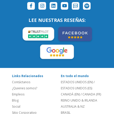
Links Relacionados
En todo el mundo
Contáctanos
ESTADOS UNIDOS (EN)
/
¿Quienes somos?
ESTADOS UNIDOS (ES)
Empleos
CANADÁ (EN)
/
CANADA (FR)
Blog
REINO UNIDO & IRLANDA
Social
AUSTRALIA & NZ
Sitio Corporativo
BRASIL
Feedback
ALEMANIA
Folleto de Cursos de
ESPAÑA
Idiomas
PORTUGAL
Mapa del Sitio
FRANCIA
Política de Privacidad