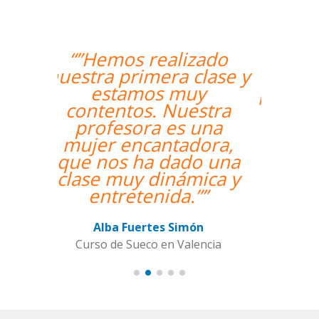
“”Me han encontrado
un profesor nativo y
pude disfrutar de mis
clases de Swahili.””
Alexandra Keller
Curso de Swahili en Madrid