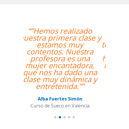
“”The course is going
well and Eugenia, my
teacher, is fantastic. My
communication skills
have improved greatly.
I'm really enjoying the
lessons!””
Miguel Eufrasio
Curso de Español en Barcelona,
Groupe GM