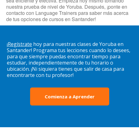
sea eficiente y efectiva. Empieza hoy mismo tomando
nuestra prueba de nivel de Yoruba. Después, ¡ponte en
contacto con Language Trainers para saber más acerca
de tus opciones de cursos en Santander!
¡
Regístrate
hoy para nuestras clases de Yoruba en
Santander! Programa tus lecciones cuando lo desees,
para que siempre puedas encontrar tiempo para
estudiar, independientemente de tu horario o
ubicación. ¡Ni siquiera tienes que salir de casa para
encontrarte con tu profesor!
Comienza a Aprender