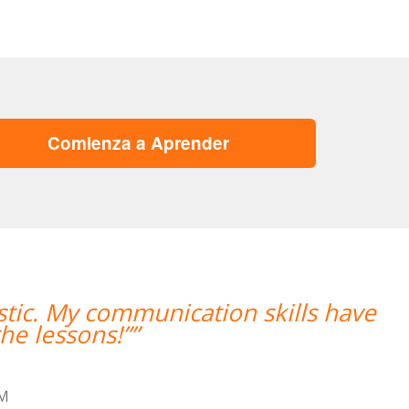
Comienza a Aprender
n skills have
“”Hemos realizado nues
mujer encantad