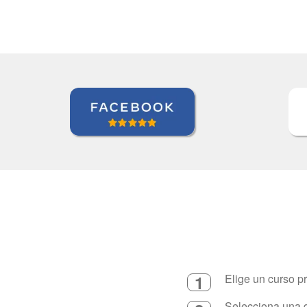
1
Elige un curso p
Selecciona una d