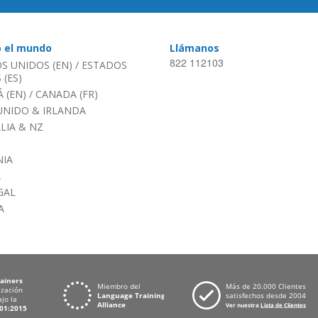
o el mundo
Llámanos
822 112103
S UNIDOS (EN)
/
ESTADOS
(ES)
 (EN)
/
CANADA (FR)
UNIDO & IRLANDA
LIA & NZ
IA
A
GAL
A