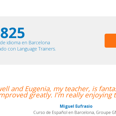
825
 de idioma en Barcelona
ado con Language Trainers.
eacher, is fantastic. My communicatio
eally enjoying the lessons!””
el Eufrasio
 en Barcelona, Groupe GM