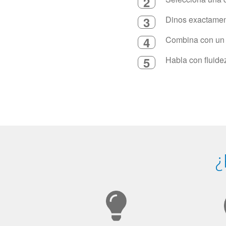
2
3
Dinos exactament
4
Combina con un in
5
Habla con fluide
¿