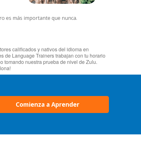
ero es más importante que nunca.
ores calificados y nativos del idioma en
res de Language Trainers trabajan con tu horario
mo tomando nuestra prueba de nivel de Zulu.
lona!
Comienza a Aprender