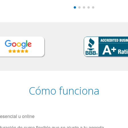
Cómo funciona
resencial u online
uración de curso flexible que se ajuste a tu agenda