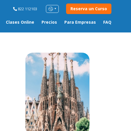
Reserva un Curso
822 112103
Clases Online
Precios
Para Empresas
FAQ