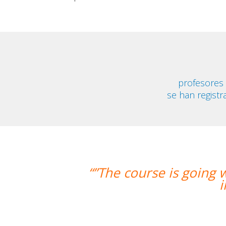
profesores
se han registr
ourse is going well and Eugenia, my t
improved greatly. I'm r
Migu
Curso de Español