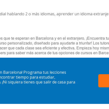
dial hablando 2 o más idiomas, aprender un idioma extranj
 que te esperan en Barcelona y en el extranjero. ¡Encuentra tut
urso personalizado, diseñado para ayudarte a triunfar! Los tuto
hacer que cada clase sea eficiente y efectiva. Empieza hoy mis
ers para saber más acerca de tus opciones de cursos en Barce
n Barcelona! Programa tus lecciones
contrar tiempo para estudiar,
¡Ni siquiera tienes que salir de casa para