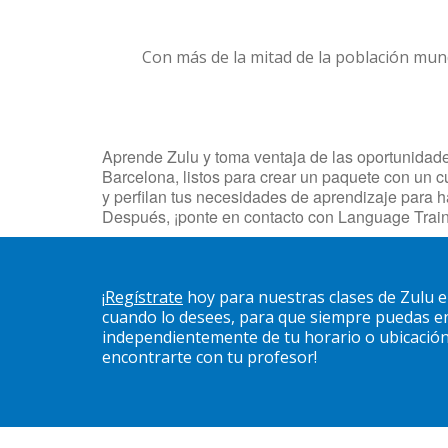
Con más de la mitad de la población mun
Aprende Zulu y toma ventaja de las oportunidades
Barcelona, listos para crear un paquete con un c
y perfilan tus necesidades de aprendizaje para 
Después, ¡ponte en contacto con Language Train
¡
Regístrate
hoy para nuestras clases de Zulu e
cuando lo desees, para que siempre puedas en
independientemente de tu horario o ubicación. 
encontrarte con tu profesor!