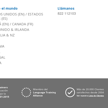
o el mundo
Llámanos
822 112103
S UNIDOS (EN)
/
ESTADOS
(ES)
 (EN)
/
CANADA (FR)
UNIDO & IRLANDA
LIA & NZ
IA
A
GAL
A