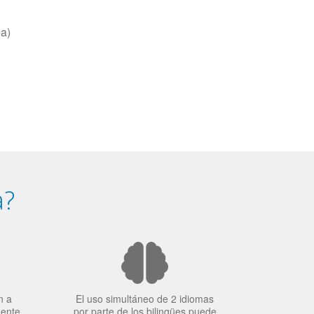
ea)
a?
n a
El uso simultáneo de 2 idiomas
mente
por parte de los bilingües puede