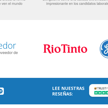
e ven el mundo
impresionante en los candidatos laboral
edor
roveedor de
LEE NUESTRAS
RESEÑAS: