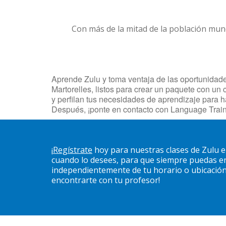
Con más de la mitad de la población mun
Aprende Zulu y toma ventaja de las oportunidades
Martorelles, listos para crear un paquete con un 
y perfilan tus necesidades de aprendizaje para 
Después, ¡ponte en contacto con Language Train
¡
Regístrate
hoy para nuestras clases de Zulu e
cuando lo desees, para que siempre puedas en
independientemente de tu horario o ubicación. 
encontrarte con tu profesor!