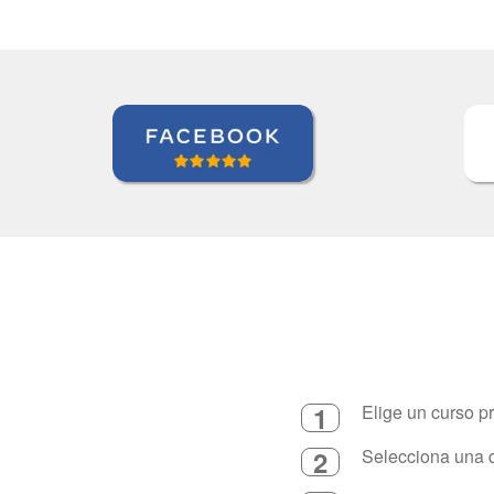
1
Elige un curso p
2
Selecciona una d