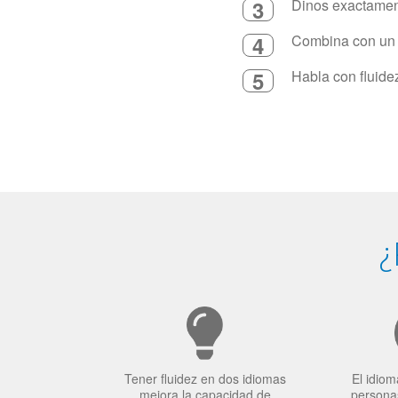
3
Dinos exactament
4
Combina con un in
5
Habla con fluide
¿
Tener fluidez en dos idiomas
El idiom
mejora la capacidad de
personas