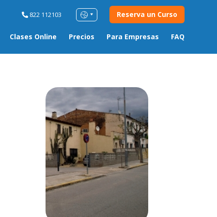
Reserva un Curso
822 112103
Clases Online
Precios
Para Empresas
FAQ