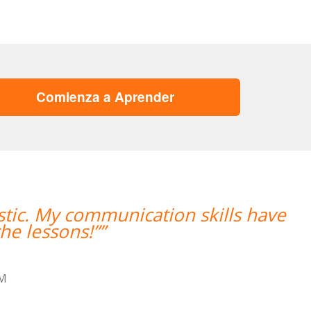
Comienza a Aprender
astic. My communication skills have
“
he lessons!””
GM