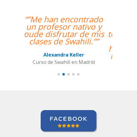
“”The course is going
well and Eugenia, my
teacher, is fantastic. My
communication skills
have improved greatly.
I'm really enjoying the
lessons!””
Miguel Eufrasio
Curso de Español en Barcelona,
Groupe GM