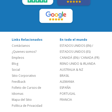
LEE NUESTRAS RESEÑAS:
Links Relacionados
En todo el mundo
Contáctanos
ESTADOS UNIDOS (EN)
/
¿Quienes somos?
ESTADOS UNIDOS (ES)
Empleos
CANADÁ (EN)
/
CANADA (FR)
Blog
REINO UNIDO & IRLANDA
Social
AUSTRALIA & NZ
Sitio Corporativo
BRASIL
Feedback
ALEMANIA
Folleto de Cursos de
ESPAÑA