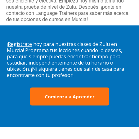
sea eficiente y efectiva. Empieza hoy mismo tomando
nuestra prueba de nivel de Zulu. Después, ¡ponte en
contacto con Language Trainers para saber más acerca
de tus opciones de cursos en Murcia!
¡
Regístrate
hoy para nuestras clases de Zulu en
Murcia! Programa tus lecciones cuando lo desees,
para que siempre puedas encontrar tiempo para
estudiar, independientemente de tu horario o
ubicación. ¡Ni siquiera tienes que salir de casa para
encontrarte con tu profesor!
Comienza a Aprender