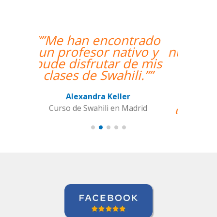
“”Hemos realizado
nuestra primera clase y
estamos muy
contentos. Nuestra
profesora es una
mujer encantadora,
que nos ha dado una
clase muy dinámica y
entretenida.””
Alba Fuertes Simón
Curso de Sueco en Valencia