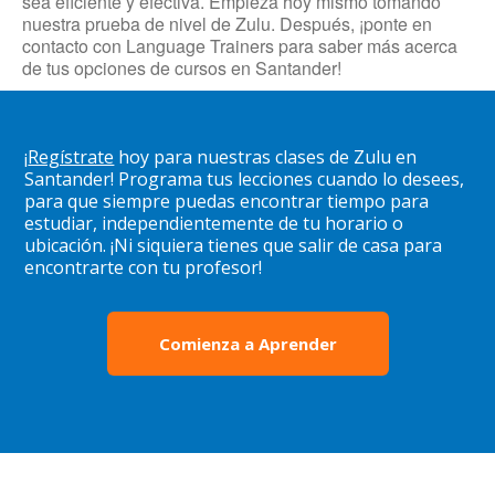
sea eficiente y efectiva. Empieza hoy mismo tomando
nuestra prueba de nivel de Zulu. Después, ¡ponte en
contacto con Language Trainers para saber más acerca
de tus opciones de cursos en Santander!
¡
Regístrate
hoy para nuestras clases de Zulu en
Santander! Programa tus lecciones cuando lo desees,
para que siempre puedas encontrar tiempo para
estudiar, independientemente de tu horario o
ubicación. ¡Ni siquiera tienes que salir de casa para
encontrarte con tu profesor!
Comienza a Aprender