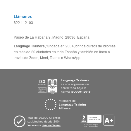
Feedback
ALEMANIA
Folleto de Cursos de
ESPAÑA
Idiomas
PORTUGAL
Mapa del Sitio
FRANCIA
Política de Privacidad
Llámanos
822 112103
Paseo de La Habana 9, Madrid, 28036, España.
Language Trainers,
fundada en 2004, brinda cursos de idiomas
en más de 20 ciudades en toda España y también en línea a
través de Zoom, Meet, Teams o WhatsApp.