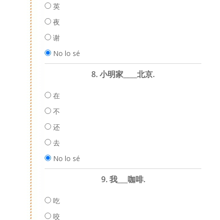
英
夜
谢
No lo sé
8. 小明家____北京.
在
不
还
去
No lo sé
9. 我___咖啡.
吃
咬