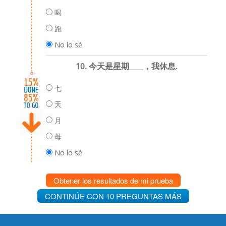
喝
跑
No lo sé
10. 今天是星期____，我休息.
七
天
月
母
No lo sé
Obtener los resultados de mi prueba
CONTINÚE CON 10 PREGUNTAS MÁS