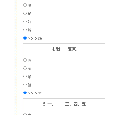
发
猫
好
贺
No lo sé
4. 我____麦克.
叫
灰
瞄
就
No lo sé
5. 一、___、三、四、五