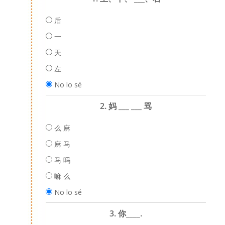
后
一
天
左
No lo sé
2. 妈 ___ ___ 骂
么 麻
麻 马
马 吗
嘛 么
No lo sé
3. 你____.