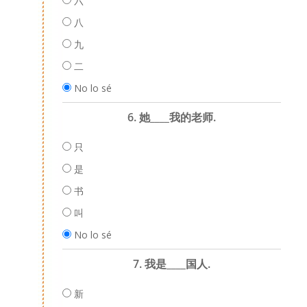
六
八
九
二
No lo sé
6. 她____我的老师.
只
是
书
叫
No lo sé
7. 我是____国人.
新