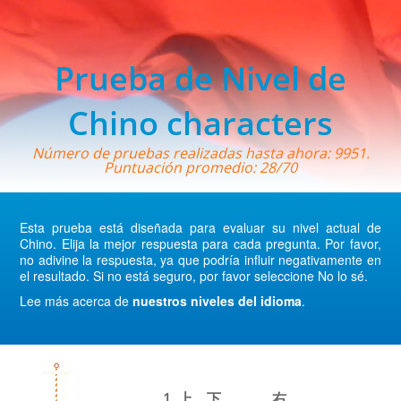
Prueba de Nivel de
Chino characters
Número de pruebas realizadas hasta ahora: 9951.
Puntuación promedio: 28/70
Esta prueba está diseñada para evaluar su nivel actual de
Chino. Elija la mejor respuesta para cada pregunta. Por favor,
no adivine la respuesta, ya que podría influir negativamente en
el resultado. Si no está seguro, por favor seleccione No lo sé.
Lee más acerca de
nuestros niveles del idioma
.
1. 上、下、 ___、右