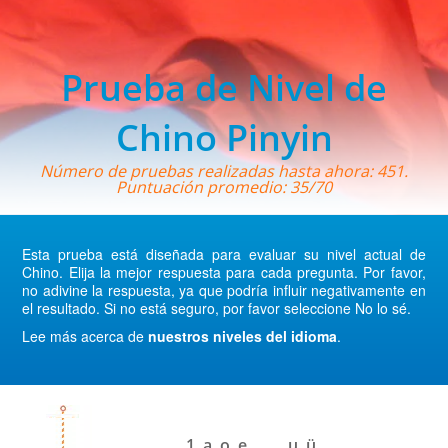
Prueba de Nivel de
Chino Pinyin
Número de pruebas realizadas hasta ahora: 451.
Puntuación promedio: 35/70
Esta prueba está diseñada para evaluar su nivel actual de
Chino. Elija la mejor respuesta para cada pregunta. Por favor,
no adivine la respuesta, ya que podría influir negativamente en
el resultado. Si no está seguro, por favor seleccione No lo sé.
Lee más acerca de
nuestros niveles del idioma
.
1. a, o, e ,___ , u, ü