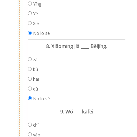
Yīng
Yè
Xiè
No lo sé
8. Xiăomíng jiā ____ Bĕijīng.
zài
bù
hái
qù
No lo sé
9. Wŏ ___ kāfēi
chī
yăo