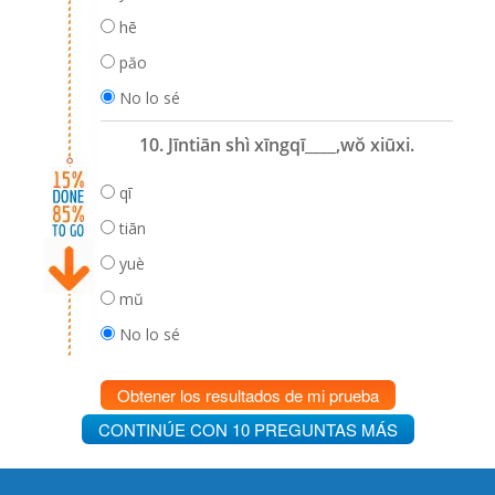
hē
păo
No lo sé
10. Jīntiān shì xīngqī____,wŏ xiūxi.
qī
tiān
yuè
mŭ
No lo sé
Obtener los resultados de mi prueba
CONTINÚE CON 10 PREGUNTAS MÁS