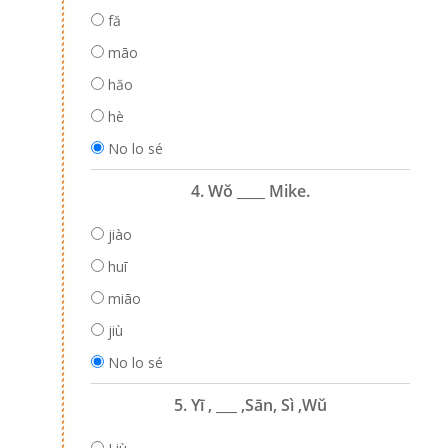
fă
māo
hăo
hè
No lo sé
4. Wŏ ____ Mike.
jiào
huī
miāo
jiù
No lo sé
5. Yī , ___ ,Sān, Sì ,Wŭ