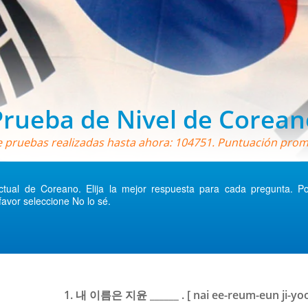
Prueba de Nivel de Corean
pruebas realizadas hasta ahora: 104751. Puntuación prom
tual de Coreano. Elija la mejor respuesta para cada pregunta. Por 
favor seleccione No lo sé.
1. 내 이름은 지윤 ______ . [ nai ee-reum-eun ji-yoon