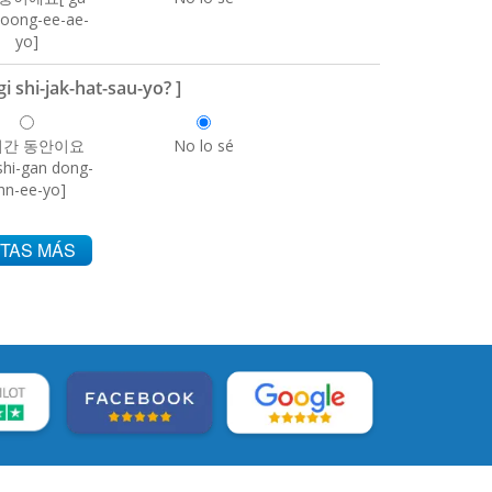
joong-ee-ae-
yo]
hi-jak-hat-sau-yo? ]
시간 동안이요
No lo sé
shi-gan dong-
hn-ee-yo]
TAS MÁS