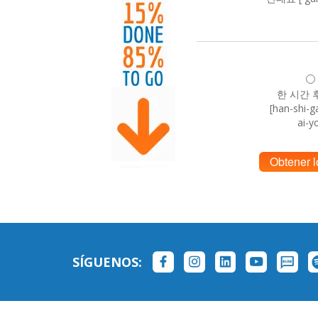
한 시간 
[han-shi-g
ai-y
Obtener l
SÍGUENOS: