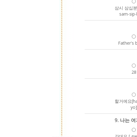
삼시 삼십분[ 
sam-sip
Father's 
28
할거에요[hal
yo
9. 나는 여자
간데요 [ gan