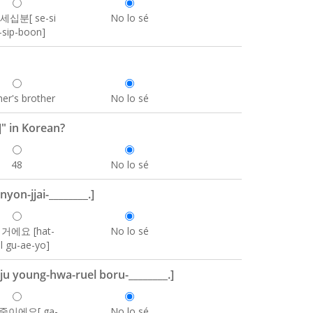
세십분[ se-si
No lo sé
-sip-boon]
er's brother
No lo sé
" in Korean?
48
No lo sé
on-jjai-________.]
거에요 [hat-
No lo sé
l gu-ae-yo]
young-hwa-ruel boru-________.]
중이에요[ ga-
No lo sé