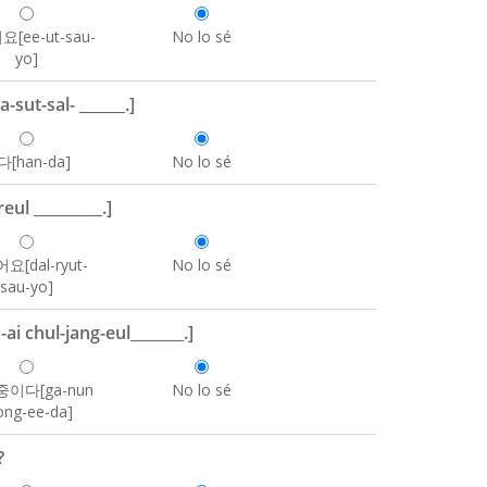
[ee-ut-sau-
No lo sé
yo]
sut-sal- ______.]
[han-da]
No lo sé
ul _________.]
[dal-ryut-
No lo sé
sau-yo]
 chul-jang-eul_______.]
중이다[ga-nun
No lo sé
ong-ee-da]
?