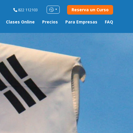
Reserva un Curso
822 112103
Clases Online
Precios
Para Empresas
FAQ