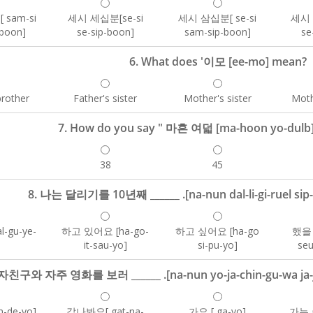
sam-si
세시 세십분[se-si
세시 삼십분[ se-si
세시 
-boon]
se-sip-boon]
sam-sip-boon]
se
6. What does '이모 [ee-mo] mean?
brother
Father's sister
Mother's sister
Moth
7. How do you say " 마흔 여덟 [ma-hoon yo-dulb]
38
45
8. 나는 달리기를 10년째 ______ .[na-nun dal-li-gi-ruel sip-ny
-gu-ye-
하고 있어요 [ha-go-
하고 싶어요 [ha-go
했을 
]
it-sau-yo]
si-pu-yo]
seu
친구와 자주 영화를 보러 ______ .[na-nun yo-ja-chin-gu-wa ja-ju 
-de-yo]
갔나봐요[ gat-na-
가요 [ ga-yo]
가는 