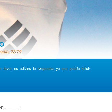
o
edio: 22/70
favor, no adivine la respuesta, ya que podría influir
 ________.]