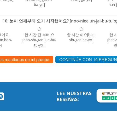
ba-yo]
nun 
10. 눈이 언제부터 오기 시작했어요? [noo-niee un-jai-bu-tu ogi s
후에요.
한 시간 전 부터 요
한 시간 이요[han-
한 
an hoo-
[han-shi-gan jun-bu-
shi-gan ee-yo]
[han-
o]
tu-yo]
a
os resultados de mi prueba
CONTINÚE CON 10 PREGUN
LEE NUESTRAS
RESEÑAS: