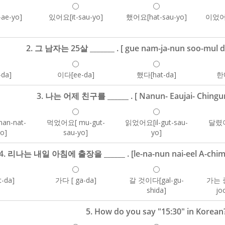
ae-yo]
있어요[it-sau-yo]
했어요[hat-sau-yo]
이었어요
2. 그 남자는 25살 _______ . [ gue nam-ja-nun soo-mul da-
-da]
이다[ee-da]
했다[hat-da]
한다
3. 나는 어제 친구를 ______ . [ Nanun- Eaujai- Chingure
n-nat-
먹었어요[ mu-gut-
읽었어요[il-gut-sau-
달렸어요
yo]
sau-yo]
yo]
4. 리나는 내일 아침에 출장을 ______ . [le-na-nun nai-eel A-chim-ai
-da]
가다 [ ga-da]
갈 것이다[gal-gu-
가는 
shida]
jo
5. How do you say "15:30" in Korean