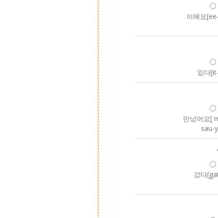
이에요[ee-
있다[it
만났어요[ ma
sau-
갔다[gat