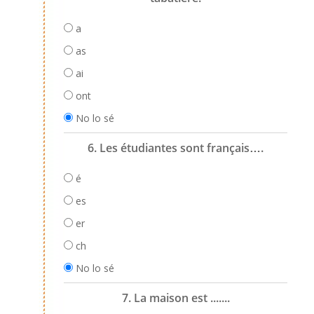
a
as
ai
ont
No lo sé
6. Les étudiantes sont français….
é
es
er
ch
No lo sé
7. La maison est .......