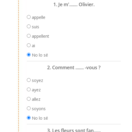
1. Je m'....... Olivier.
appelle
suis
appellent
ai
No lo sé
2. Comment ....... -vous ?
soyez
ayez
allez
soyons
No lo sé
3. Les fleurs sont fan......