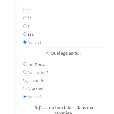
er.
ée.
é.
ées.
No lo sé
4. Quel âge as-tu ?
J'ai 19 ans.
Non, et toi ?
Je suis 19.
D 'accord.
No lo sé
5. J’....... du bon tabac, dans ma
tabatière.