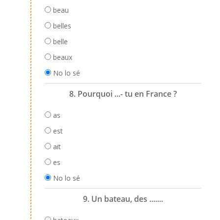
beau
belles
belle
beaux
No lo sé
8. Pourquoi ...- tu en France ?
as
est
ait
es
No lo sé
9. Un bateau, des .......