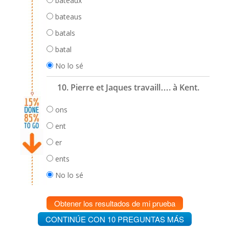
bateaux
bateaus
batals
batal
No lo sé
10. Pierre et Jaques travaill…. à Kent.
ons
ent
er
ents
No lo sé
Obtener los resultados de mi prueba
CONTINÚE CON 10 PREGUNTAS MÁS