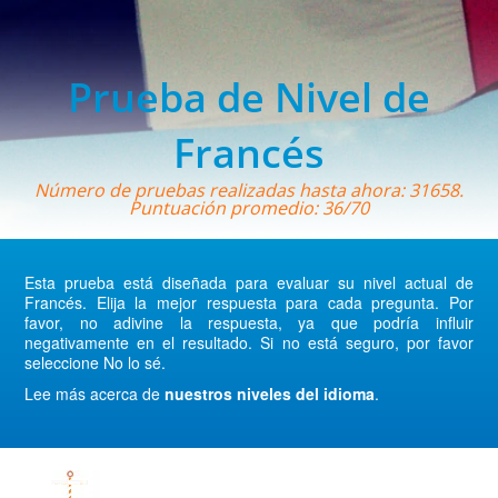
Prueba de Nivel de
Francés
Número de pruebas realizadas hasta ahora: 31658.
Puntuación promedio: 36/70
Esta prueba está diseñada para evaluar su nivel actual de
Francés. Elija la mejor respuesta para cada pregunta. Por
favor, no adivine la respuesta, ya que podría influir
negativamente en el resultado. Si no está seguro, por favor
seleccione No lo sé.
Lee más acerca de
nuestros niveles del idioma
.