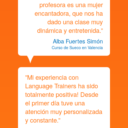
profesora es una mujer
encantadora, que nos ha
dado una clase muy
dinámica y entretenida.”
Alba Fuertes Simón
Curso de Sueco en Valencia
”Mi experiencia con
Language Trainers ha sido
totalmente positiva! Desde
el primer día tuve una
atención muy personalizada
y constante.”