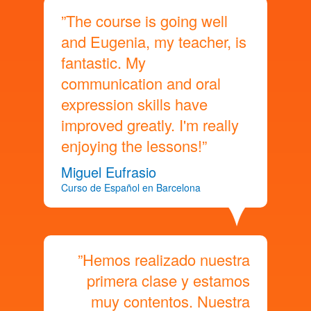
”The course is going well
and Eugenia, my teacher, is
fantastic. My
communication and oral
expression skills have
improved greatly. I'm really
enjoying the lessons!”
Miguel Eufrasio
Curso de Español en Barcelona
”Hemos realizado nuestra
primera clase y estamos
muy contentos. Nuestra