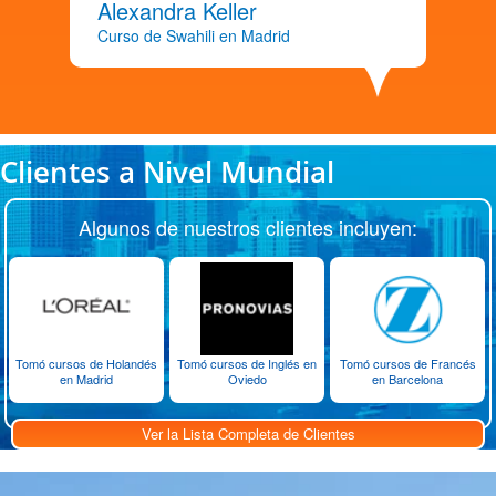
Alexandra Keller
Curso de Swahili en Madrid
Clientes a Nivel Mundial
Algunos de nuestros clientes incluyen:
Tomó cursos de Holandés
Tomó cursos de Inglés en
Tomó cursos de Francés
en Madrid
Oviedo
en Barcelona
Ver la Lista Completa de Clientes