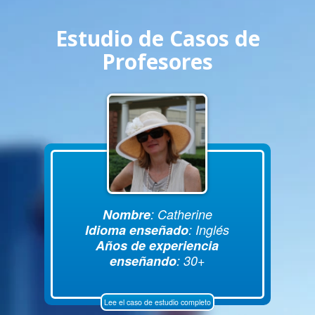
Estudio de Casos de
Profesores
Nombre
: Catherine
Idioma enseñado
: Inglés
Años de experiencia
enseñando
: 30+
Lee el caso de estudio completo