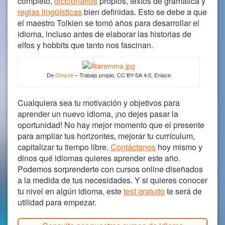
completo,
diccionarios
propios, textos de gramática y
reglas lingüísticas
bien definidas. Esto se debe a que
el maestro Tolkien se tomó años para desarrollar el
idioma, incluso antes de elaborar las historias de
elfos y hobbits que tanto nos fascinan.
De
Omyve
–
Trabajo propio
, CC BY-SA 4.0, Enlace
Cualquiera sea tu motivación y objetivos para
aprender un nuevo idioma, ¡no dejes pasar la
oportunidad! No hay mejor momento que el presente
para ampliar tus horizontes, mejorar tu currículum,
capitalizar tu tiempo libre.
Contáctanos
hoy mismo y
dinos qué idiomas quieres aprender este año.
Podemos sorprenderte con cursos online diseñados
a la medida de tus necesidades. Y si quieres conocer
tu nivel en algún idioma, este
test gratuito
te será de
utilidad para empezar.