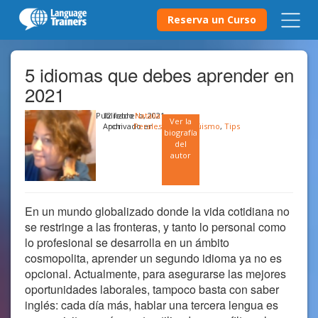
Reserva un Curso
5 idiomas que debes aprender en
2021
Publicado
12 febrero, 2021
Natalia
Ver la
Archivado en …
por
Perales
Multilingüismo
,
Tips
biografía
del
autor
En un mundo globalizado donde la vida cotidiana no
se restringe a las fronteras, y tanto lo personal como
lo profesional se desarrolla en un ámbito
cosmopolita, aprender un segundo idioma ya no es
opcional. Actualmente, para asegurarse las mejores
oportunidades laborales, tampoco basta con saber
inglés: cada día más, hablar una tercera lengua es