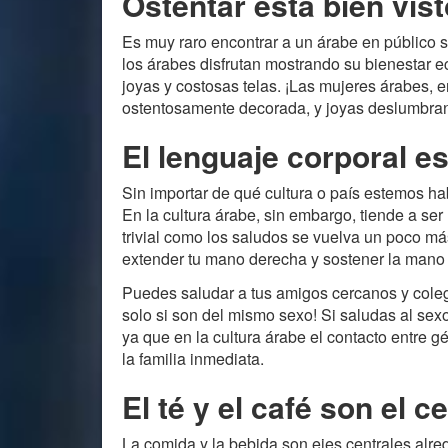
Ostentar está bien vist
Es muy raro encontrar a un árabe en público s
los árabes disfrutan mostrando su bienestar 
joyas y costosas telas. ¡Las mujeres árabes, e
ostentosamente decorada, y joyas deslumbrant
El lenguaje corporal e
Sin importar de qué cultura o país estemos hab
En la cultura árabe, sin embargo, tiende a se
trivial como los saludos se vuelva un poco m
extender tu mano derecha y sostener la mano d
Puedes saludar a tus amigos cercanos y coleg
solo si son del mismo sexo! Si saludas al sex
ya que en la cultura árabe el contacto entre
la familia inmediata.
El té y el café son el c
La comida y la bebida son ejes centrales alred