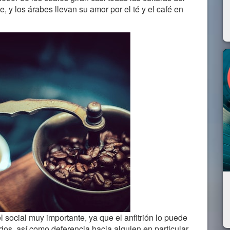
 y los árabes llevan su amor por el té y el café en
l social muy importante, ya que el anfitrión lo puede
ados, así como deferencia hacia alguien en particular.