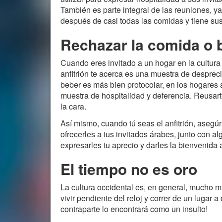
También es parte integral de las reuniones, y
después de casi todas las comidas y tiene sus 
Rechazar la comida o b
Cuando eres invitado a un hogar en la cultura
anfitrión te acerca es una muestra de despreci
beber es más bien protocolar, en los hogares 
muestra de hospitalidad y deferencia. Reusar
la cara.
Así mismo, cuando tú seas el anfitrión, asegúr
ofrecerles a tus invitados árabes, junto con
expresarles tu aprecio y darles la bienvenida a
El tiempo no es oro
La cultura occidental es, en general, mucho 
vivir pendiente del reloj y correr de un lugar a
contraparte lo encontrará como un insulto!