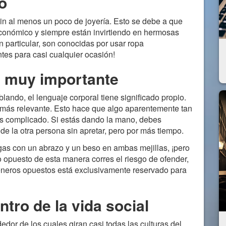
o
in al menos un poco de joyería. Esto se debe a que
económico y siempre están invirtiendo en hermosas
n particular, son conocidas por usar ropa
es para casi cualquier ocasión!
s muy importante
lando, el lenguaje corporal tiene significado propio.
r más relevante. Esto hace que algo aparentemente tan
ás complicado. Si estás dando la mano, debes
e la otra persona sin apretar, pero por más tiempo.
as con un abrazo y un beso en ambas mejillas, ¡pero
o opuesto de esta manera corres el riesgo de ofender,
 géneros opuestos está exclusivamente reservado para
entro de la vida social
edor de los cuales giran casi todas las culturas del