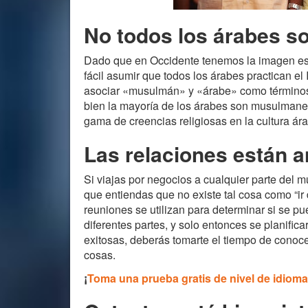
No todos los árabes 
Dado que en Occidente tenemos la imagen est
fácil asumir que todos los árabes practican el
asociar «musulmán» y «árabe» como términos i
bien la mayoría de los árabes son musulmanes,
gama de creencias religiosas en la cultura ár
Las relaciones están a
Si viajas por negocios a cualquier parte del 
que entiendas que no existe tal cosa como “ir 
reuniones se utilizan para determinar si se pu
diferentes partes, y solo entonces se planific
exitosas, deberás tomarte el tiempo de conocer
cosas.
¡
Toma una prueba gratis de nivel de idiom