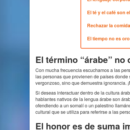
El té y el café son e
Rechazar la comida
El tiempo no es oro
El término “árabe” no 
Con mucha frecuencia escuchamos a las persona
las personas que provienen de países donde s
vergonzoso, sino que demuestra ignorancia. ¡
Si deseas interactuar dentro de la cultura ára
hablantes nativos de la lengua árabe son árab
ofendiendo a un somalí o un palestino llamándo
cultural que se utiliza para referirse a las 
El honor es de suma i