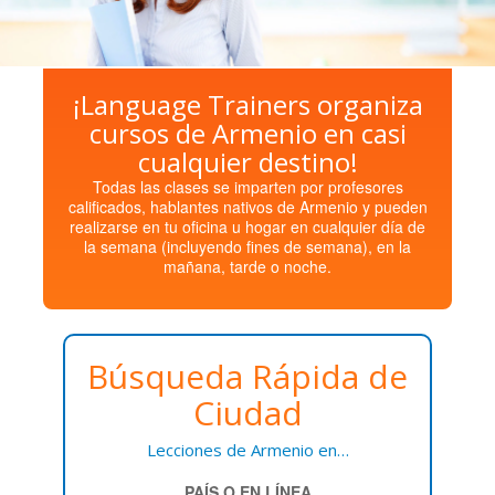
¡Language Trainers organiza
cursos de Armenio en casi
cualquier destino!
Todas las clases se imparten por profesores
calificados, hablantes nativos de Armenio y pueden
realizarse en tu oficina u hogar en cualquier día de
la semana (incluyendo fines de semana), en la
mañana, tarde o noche.
Búsqueda Rápida de
Ciudad
Lecciones de Armenio en…
PAÍS O EN LÍNEA