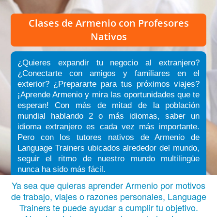
Clases de Armenio
con Profesores
Nativos
¿Quieres expandir tu negocio al extranjero?
¿Conectarte con amigos y familiares en el
exterior? ¿Prepararte para tus próximos viajes?
¡Aprende Armenio y mira las oportunidades que te
esperan! Con más de mitad de la población
mundial hablando 2 o más idiomas, saber un
idioma extranjero es cada vez más importante.
Pero con los tutores nativos de Armenio de
Language Trainers ubicados alrededor del mundo,
seguir el ritmo de nuestro mundo multilingüe
nunca ha sido más fácil.
Ya sea que quieras aprender Armenio por motivos
de trabajo, viajes o razones personales, Language
Trainers te puede ayudar a cumplir tu objetivo.