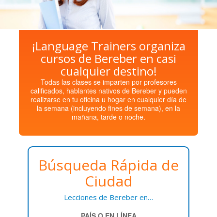
¡Language Trainers organiza
cursos de Bereber en casi
cualquier destino!
Todas las clases se imparten por profesores
calificados, hablantes nativos de Bereber y pueden
realizarse en tu oficina u hogar en cualquier día de
la semana (incluyendo fines de semana), en la
mañana, tarde o noche.
Búsqueda Rápida de
Ciudad
Lecciones de Bereber en…
PAÍS O EN LÍNEA