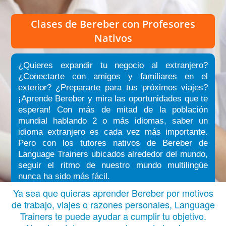
Clases de Bereber
con Profesores
Nativos
¿Quieres expandir tu negocio al extranjero?
¿Conectarte con amigos y familiares en el
exterior? ¿Prepararte para tus próximos viajes?
¡Aprende Bereber y mira las oportunidades que te
esperan! Con más de mitad de la población
mundial hablando 2 o más idiomas, saber un
idioma extranjero es cada vez más importante.
Pero con los tutores nativos de Bereber de
Language Trainers ubicados alrededor del mundo,
seguir el ritmo de nuestro mundo multilingüe
nunca ha sido más fácil.
Ya sea que quieras aprender Bereber por motivos
de trabajo, viajes o razones personales, Language
Trainers te puede ayudar a cumplir tu objetivo.