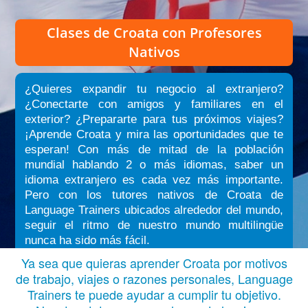
Clases de Croata
con Profesores
Nativos
¿Quieres expandir tu negocio al extranjero?
¿Conectarte con amigos y familiares en el
exterior? ¿Prepararte para tus próximos viajes?
¡Aprende Croata y mira las oportunidades que te
esperan! Con más de mitad de la población
mundial hablando 2 o más idiomas, saber un
idioma extranjero es cada vez más importante.
Pero con los tutores nativos de Croata de
Language Trainers ubicados alrededor del mundo,
seguir el ritmo de nuestro mundo multilingüe
nunca ha sido más fácil.
Ya sea que quieras aprender Croata por motivos
de trabajo, viajes o razones personales, Language
Trainers te puede ayudar a cumplir tu objetivo.