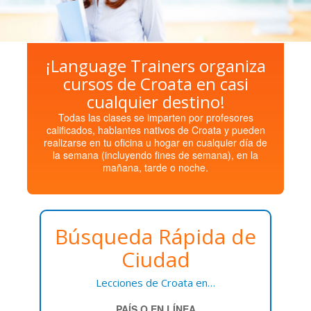
¡Language Trainers organiza
cursos de Croata en casi
cualquier destino!
Todas las clases se imparten por profesores
calificados, hablantes nativos de Croata y pueden
realizarse en tu oficina u hogar en cualquier día de
la semana (incluyendo fines de semana), en la
mañana, tarde o noche.
Búsqueda Rápida de
Ciudad
Lecciones de Croata en…
PAÍS O EN LÍNEA