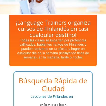
¡Language Trainers organiza
cursos de Finlandés en casi
cualquier destino!
Todas las clases se imparten por profesores
calificados, hablantes nativos de Finlandés y
pueden realizarse en tu oficina u hogar en
cualquier día de la semana (incluyendo fines de
semana), en la mañana, tarde o noche.
Búsqueda Rápida de
Ciudad
Lecciones de Finlandés en…
PAÍS O EN LÍNEA