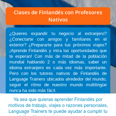
Clases de Finlandés
con Profesores
Nativos
¿Quieres expandir tu negocio al extranjero?
¿Conectarte con amigos y familiares en el
exterior? ¿Prepararte para tus próximos viajes?
¡Aprende Finlandés y mira las oportunidades que
te esperan! Con más de mitad de la población
mundial hablando 2 o más idiomas, saber un
idioma extranjero es cada vez más importante.
Pero con los tutores nativos de Finlandés de
Language Trainers ubicados alrededor del mundo,
seguir el ritmo de nuestro mundo multilingüe
nunca ha sido más fácil.
Ya sea que quieras aprender Finlandés por
motivos de trabajo, viajes o razones personales,
Language Trainers te puede ayudar a cumplir tu