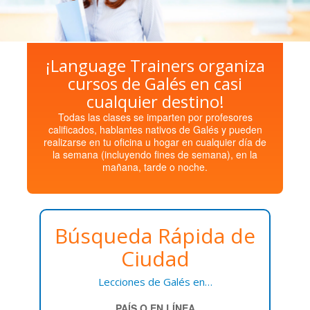
¡Language Trainers organiza
cursos de Galés en casi
cualquier destino!
Todas las clases se imparten por profesores
calificados, hablantes nativos de Galés y pueden
realizarse en tu oficina u hogar en cualquier día de
la semana (incluyendo fines de semana), en la
mañana, tarde o noche.
Búsqueda Rápida de
Ciudad
Lecciones de Galés en…
PAÍS O EN LÍNEA