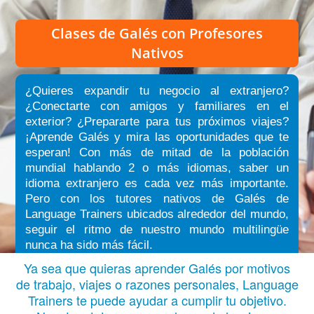
Clases de Galés
con Profesores
Nativos
¿Quieres expandir tu negocio al extranjero?
¿Conectarte con amigos y familiares en el
exterior? ¿Prepararte para tus próximos viajes?
¡Aprende Galés y mira las oportunidades que te
esperan! Con más de mitad de la población
mundial hablando 2 o más idiomas, saber un
idioma extranjero es cada vez más importante.
Pero con los tutores nativos de Galés de
Language Trainers ubicados alrededor del mundo,
seguir el ritmo de nuestro mundo multilingüe
nunca ha sido más fácil.
Ya sea que quieras aprender Galés por motivos
de trabajo, viajes o razones personales, Language
Trainers te puede ayudar a cumplir tu objetivo.