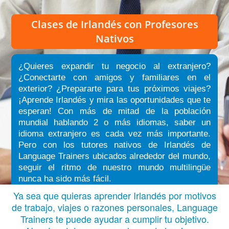
Clases de Irlandés
con Profesores
Nativos
¿Quieres expandir tu negocio al extranjero?
¿Conectarte con amigos y familiares en el
exterior? ¿Prepararte para tus próximos viajes?
¡Aprende Irlandés y mira las oportunidades que te
esperan! Con más de mitad de la población
mundial hablando 2 o más idiomas, saber un
idioma extranjero es cada vez más importante.
Pero con los tutores nativos de Irlandés de
Language Trainers ubicados alrededor del mundo,
seguir el ritmo de nuestro mundo multilingüe
nunca ha sido más fácil.
Ya sea que quieras aprender Irlandés por motivos
de trabajo, viajes o razones personales, Language
Trainers te puede ayudar a cumplir tu objetivo.