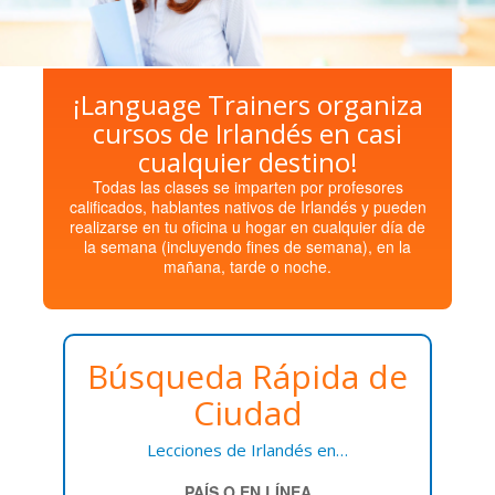
¡Language Trainers organiza
cursos de Irlandés en casi
cualquier destino!
Todas las clases se imparten por profesores
calificados, hablantes nativos de Irlandés y pueden
realizarse en tu oficina u hogar en cualquier día de
la semana (incluyendo fines de semana), en la
mañana, tarde o noche.
Búsqueda Rápida de
Ciudad
Lecciones de Irlandés en…
PAÍS O EN LÍNEA