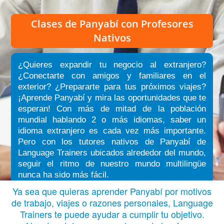
Clases de Panyabí
con Profesores
Nativos
¿Quieres expandir tu negocio al extranjero?
¿Conectarte con amigos y familiares en el
exterior? ¿Prepararte para tus próximos viajes?
¡Aprende Panyabí y mira las oportunidades que te
esperan! Con más de mitad de la población
mundial hablando 2 o más idiomas, saber un
idioma extranjero es cada vez más importante.
Pero con los tutores nativos de Panyabí de
Language Trainers ubicados alrededor del mundo,
seguir el ritmo de nuestro mundo multilingüe
nunca ha sido más fácil.
Ya sea que quieras aprender Panyabí por motivos
de trabajo, viajes o razones personales, Language
Trainers te puede ayudar a cumplir tu objetivo.