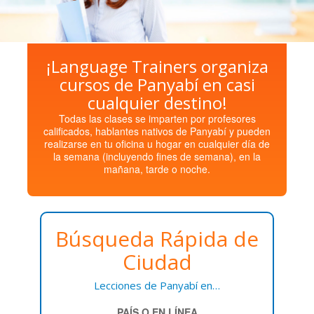
¡Language Trainers organiza
cursos de Panyabí en casi
cualquier destino!
Todas las clases se imparten por profesores
calificados, hablantes nativos de Panyabí y pueden
realizarse en tu oficina u hogar en cualquier día de
la semana (incluyendo fines de semana), en la
mañana, tarde o noche.
Búsqueda Rápida de
Ciudad
Lecciones de Panyabí en…
PAÍS O EN LÍNEA