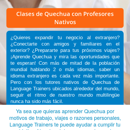
Clases de Quechua
con Profesores
Nativos
¿Quieres expandir tu negocio al extranjero?
¿Conectarte con amigos y familiares en el
exterior? ¿Prepararte para tus próximos viajes?
¡Aprende Quechua y mira las oportunidades que
te esperan! Con más de mitad de la población
mundial hablando 2 o más idiomas, saber un
idioma extranjero es cada vez más importante.
Pero con los tutores nativos de Quechua de
Language Trainers ubicados alrededor del mundo,
seguir el ritmo de nuestro mundo multilingüe
nunca ha sido más fácil.
Ya sea que quieras aprender Quechua por
motivos de trabajo, viajes o razones personales,
Language Trainers te puede ayudar a cumplir tu