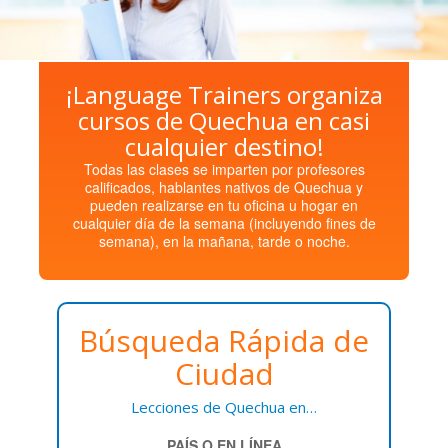
¡Language Trainers organiza
cursos de Quechua en casi
cualquier destino!
Todas las clases se imparten por profesores
calificados, hablantes nativos de Quechua y
pueden realizarse en tu oficina u hogar en
cualquier día de la semana (incluyendo fines de
semana), en la mañana, tarde o noche.
Búsqueda Rápida de
Ciudad
Lecciones de Quechua en…
PAÍS O EN LÍNEA