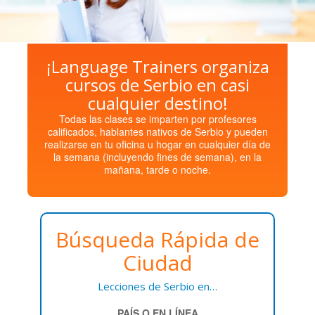
¡Language Trainers organiza
cursos de Serbio en casi
cualquier destino!
Todas las clases se imparten por profesores
calificados, hablantes nativos de Serbio y pueden
realizarse en tu oficina u hogar en cualquier día de
la semana (incluyendo fines de semana), en la
mañana, tarde o noche.
Búsqueda Rápida de
Ciudad
Lecciones de Serbio en…
PAÍS O EN LÍNEA