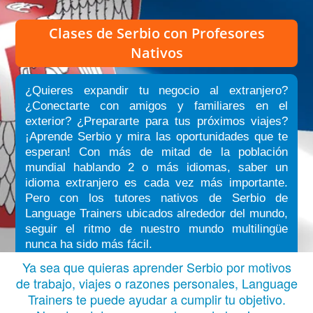
Clases de Serbio
con Profesores
Nativos
¿Quieres expandir tu negocio al extranjero?
¿Conectarte con amigos y familiares en el
exterior? ¿Prepararte para tus próximos viajes?
¡Aprende Serbio y mira las oportunidades que te
esperan! Con más de mitad de la población
mundial hablando 2 o más idiomas, saber un
idioma extranjero es cada vez más importante.
Pero con los tutores nativos de Serbio de
Language Trainers ubicados alrededor del mundo,
seguir el ritmo de nuestro mundo multilingüe
nunca ha sido más fácil.
Ya sea que quieras aprender Serbio por motivos
de trabajo, viajes o razones personales, Language
Trainers te puede ayudar a cumplir tu objetivo.