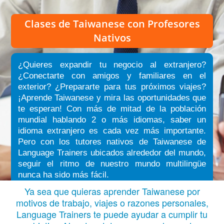
Clases de Taiwanese
con Profesores
Nativos
¿Quieres expandir tu negocio al extranjero?
¿Conectarte con amigos y familiares en el
exterior? ¿Prepararte para tus próximos viajes?
¡Aprende Taiwanese y mira las oportunidades que
te esperan! Con más de mitad de la población
mundial hablando 2 o más idiomas, saber un
idioma extranjero es cada vez más importante.
Pero con los tutores nativos de Taiwanese de
Language Trainers ubicados alrededor del mundo,
seguir el ritmo de nuestro mundo multilingüe
nunca ha sido más fácil.
Ya sea que quieras aprender Taiwanese por
motivos de trabajo, viajes o razones personales,
Language Trainers te puede ayudar a cumplir tu