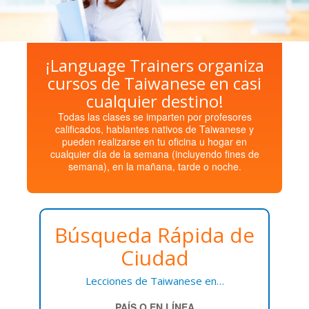
¡Language Trainers organiza
cursos de Taiwanese en casi
cualquier destino!
Todas las clases se imparten por profesores
calificados, hablantes nativos de Taiwanese y
pueden realizarse en tu oficina u hogar en
cualquier día de la semana (incluyendo fines de
semana), en la mañana, tarde o noche.
Búsqueda Rápida de
Ciudad
Lecciones de Taiwanese en…
PAÍS O EN LÍNEA