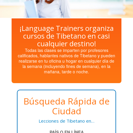
¡Language Trainers organiza
cursos de Tibetano en casi
cualquier destino!
Todas las clases se imparten por profesores
calificados, hablantes nativos de Tibetano y pueden
realizarse en tu oficina u hogar en cualquier día de
la semana (incluyendo fines de semana), en la
mañana, tarde o noche.
Búsqueda Rápida de
Ciudad
Lecciones de Tibetano en…
PAÍS O EN LÍNEA