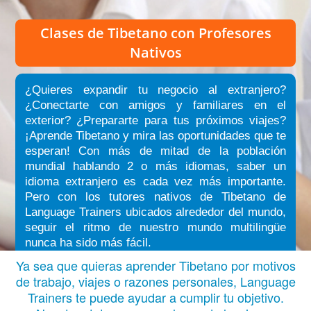
Clases de Tibetano
con Profesores
Nativos
¿Quieres expandir tu negocio al extranjero?
¿Conectarte con amigos y familiares en el
exterior? ¿Prepararte para tus próximos viajes?
¡Aprende Tibetano y mira las oportunidades que te
esperan! Con más de mitad de la población
mundial hablando 2 o más idiomas, saber un
idioma extranjero es cada vez más importante.
Pero con los tutores nativos de Tibetano de
Language Trainers ubicados alrededor del mundo,
seguir el ritmo de nuestro mundo multilingüe
nunca ha sido más fácil.
Ya sea que quieras aprender Tibetano por motivos
de trabajo, viajes o razones personales, Language
Trainers te puede ayudar a cumplir tu objetivo.