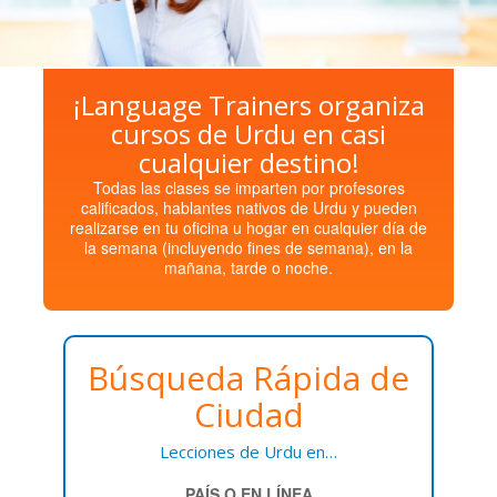
¡Language Trainers organiza
cursos de Urdu en casi
cualquier destino!
Todas las clases se imparten por profesores
calificados, hablantes nativos de Urdu y pueden
realizarse en tu oficina u hogar en cualquier día de
la semana (incluyendo fines de semana), en la
mañana, tarde o noche.
Búsqueda Rápida de
Ciudad
Lecciones de Urdu en…
PAÍS O EN LÍNEA