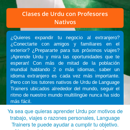
Clases de Urdu
con Profesores
Nativos
¿Quieres expandir tu negocio al extranjero?
¿Conectarte con amigos y familiares en el
exterior? ¿Prepararte para tus próximos viajes?
¡Aprende Urdu y mira las oportunidades que te
esperan! Con más de mitad de la población
mundial hablando 2 o más idiomas, saber un
idioma extranjero es cada vez más importante.
Pero con los tutores nativos de Urdu de Language
Trainers ubicados alrededor del mundo, seguir el
ritmo de nuestro mundo multilingüe nunca ha sido
más fácil.
Ya sea que quieras aprender Urdu por motivos de
trabajo, viajes o razones personales, Language
Trainers te puede ayudar a cumplir tu objetivo.