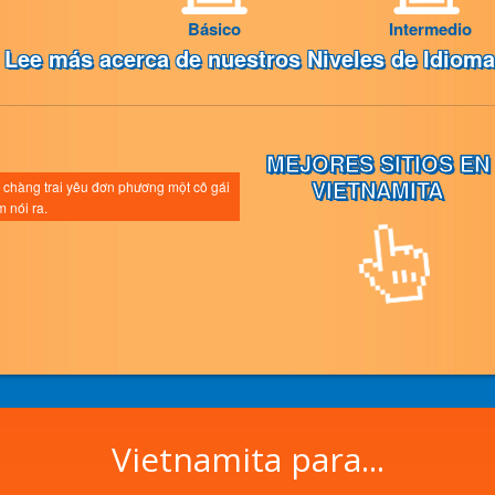
Básico
Intermedio
Lee más acerca de nuestros Niveles de Idiom
MEJORES SITIOS EN
VIETNAMITA
 chàng trai yêu đơn phương một cô gái
 nói ra.
Vietnamita para...