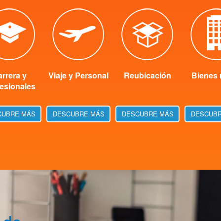
rrera y
Viaje y Personal
Reubicación
Bienes 
esionales
CUBRE MÁS
DESCUBRE MÁS
DESCUBRE MÁS
DESCUBR