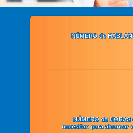
NÚMERO de HABLAN
NÚMERO de HORAS 
necesitan para alcanzar c