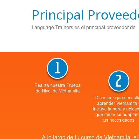
Principal Proveed
Language Trainers es el principal proveedor de
Realiza nuestra Prueba
de Nivel de Vietnamita
Dinos por qué necesit
aprender Vietnamita 
incluye la hora y ubica
que mejor se adaptan
tus necesidades.
A lo largo de tu curso de Vietnamita, 