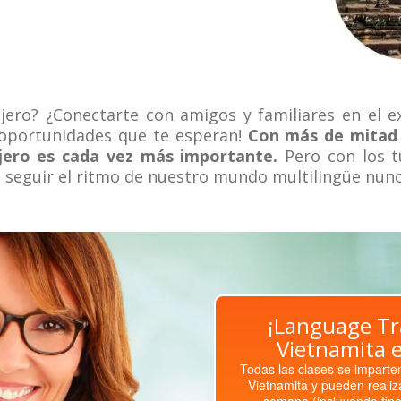
njero? ¿Conectarte con amigos y familiares en el e
s oportunidades que te esperan!
Con más de mitad 
jero es cada vez más importante.
Pero con los t
 seguir el ritmo de nuestro mundo multilingüe nunca
¡Language Tr
Vietnamita e
Todas las clases se imparten
Vietnamita y pueden realiza
semana (incluyendo fin