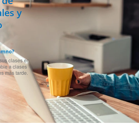
 de
les y
o
umno?
sus clases en
mbie a clases
es más tarde.