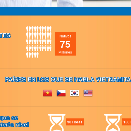
TES
Nativos
75
Millones
PAÍSES EN LOS QUE SE HABLA VIETNAMITA
que se
30 Horas
150 
ierto nivel