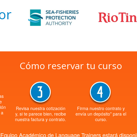
or
Cómo reservar tu curso
as
e
ción
Revisa nuestra cotización
Firma nuestro contrato y
 a
y, si te parece bien, recibe
envía un depósito* para el
nuestra factura y contrato.
curso.
el Equipo Académico de Language Trainers estará disponi