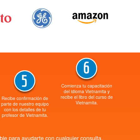
Comienza tu capacitación
del idioma Vietnamita y
recibe el libro del curso de
Recibe confirmación de
Vietnamita.
parte de nuestro equipo
con los detalles de tu
profesor de Vietnamita.
ble para ayudarte con cualquier consulta.