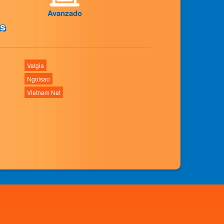
Avanzado
as
Vatgia
Ngoisao
Vietnam Net