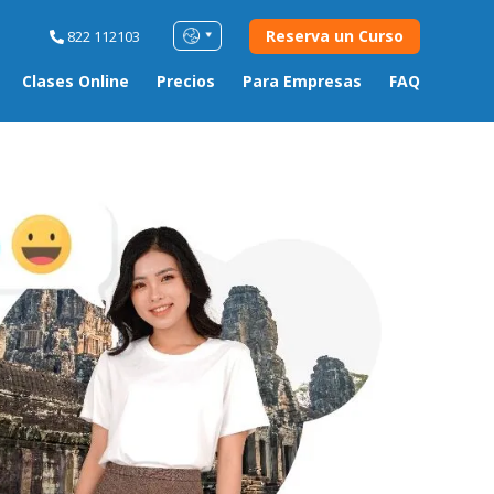
Reserva un Curso
822 112103
Clases Online
Precios
Para Empresas
FAQ