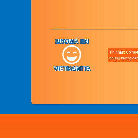
BROMA EN
Tin nhắn: Có một
nhưng không dám
VIETNAMITA