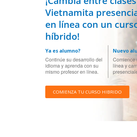
¡Cambia entre clases
Vietnamita presencia
en línea con un curs
híbrido!
Ya es alumno?
Nuevo al
Continúe su desarrollo del
Comience 
idioma y aprenda con su
línea y ca
mismo profesor en línea.
presencial
COMIENZA TU CURSO HIBRIDO