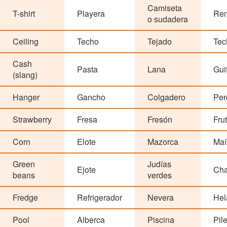
Camiseta
T-shirt
Playera
Re
o sudadera
Ceiling
Techo
Tejado
Tec
Cash
Pasta
Lana
Gui
(slang)
Hanger
Gancho
Colgadero
Per
Strawberry
Fresa
Fresón
Frut
Corn
Elote
Mazorca
Maí
Green
Judías
Ejote
Ch
beans
verdes
Fredge
Refrigerador
Nevera
Hel
Pool
Alberca
Piscina
Pil