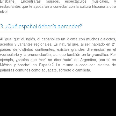
Brisbane. Encontrarás museos, espectáculos musicales, y
restaurantes que te ayudarán a conectar con la cultura hispana a otro
nivel.
3. ¿Qué español debería aprender?
Al igual que el inglés, el español es un idioma con muchos dialectos,
acentos y variantes regionales. Es natural que, al ser hablado en 21
países de distintos continentes, existan grandes diferencias en el
vocabulario y la pronunciación, aunque también en la gramática. Por
ejemplo, ¿sabías que “car” se dice “auto” en Argentina, “carro” en
México y “coche” en España? Lo mismo sucede con cientos de
palabras comunes como aguacate, sorbete o camiseta.