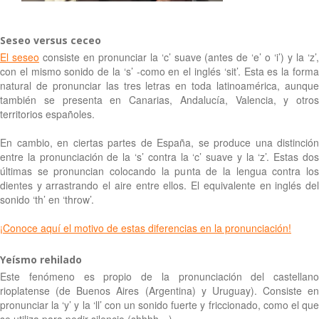
Seseo versus ceceo
El seseo
consiste en pronunciar la ‘c’ suave (antes de ‘e’ o ‘i’) y la ‘z’
con el mismo sonido de la ‘s’ -como en el inglés ‘sit’. Esta es la forma
natural de pronunciar las tres letras en toda latinoamérica, aunque
también se presenta en Canarias, Andalucía, Valencia, y otros
territorios españoles.
En cambio, en ciertas partes de España, se produce una distinción
entre la pronunciación de la ‘s’ contra la ‘c’ suave y la ‘z’. Estas dos
últimas se pronuncian colocando la punta de la lengua contra los
dientes y arrastrando el aire entre ellos. El equivalente en inglés del
sonido ‘th’ en ‘throw’.
¡Conoce aquí el motivo de estas diferencias en la pronunciación!
Yeísmo rehilado
Este fenómeno es propio de la pronunciación del castellano
rioplatense (de Buenos Aires (Argentina) y Uruguay). Consiste en
pronunciar la ‘y’ y la ‘ll’ con un sonido fuerte y friccionado, como el que
se utiliza para pedir silencio (shhhh…).