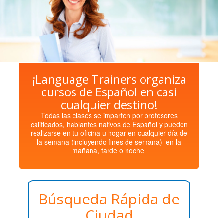
¡Language Trainers organiza
cursos de Español en casi
cualquier destino!
Todas las clases se imparten por profesores
calificados, hablantes nativos de Español y pueden
realizarse en tu oficina u hogar en cualquier día de
la semana (incluyendo fines de semana), en la
mañana, tarde o noche.
Búsqueda Rápida de
Ciudad