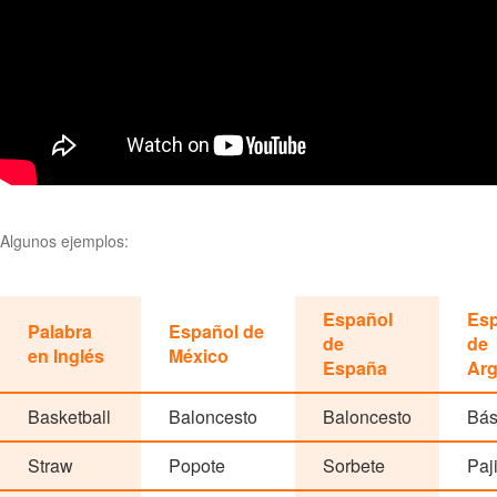
Algunos ejemplos:
Español
Esp
Palabra
Español de
de
de
en Inglés
México
España
Arg
Basketball
Baloncesto
Baloncesto
Bás
Straw
Popote
Sorbete
Paj