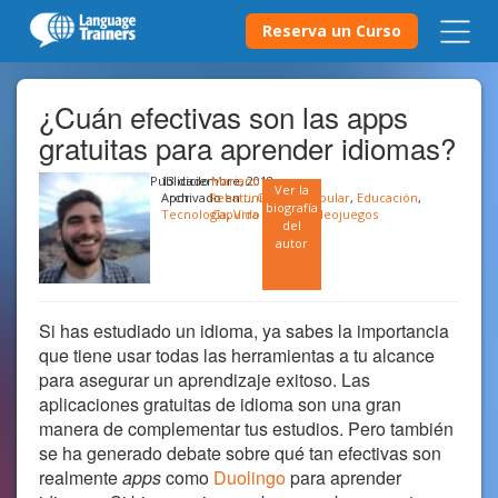
Reserva un Curso
¿Cuán efectivas son las apps
gratuitas para aprender idiomas?
Publicado
13 diciembre, 2018
Mariano
Ver la
Archivado en …
por
Rebattini
Cultura popular
,
Educación
,
biografía
Tecnología
Capurro
,
Vida digital
,
Videojuegos
del
autor
Si has estudiado un idioma, ya sabes la importancia
que tiene usar todas las herramientas a tu alcance
para asegurar un aprendizaje exitoso. Las
aplicaciones gratuitas de idioma son una gran
manera de complementar tus estudios. Pero también
se ha generado debate sobre qué tan efectivas son
realmente
apps
como
Duolingo
para aprender