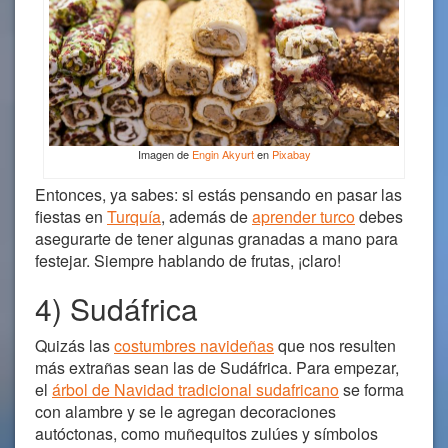
Imagen de
Engin Akyurt
en
Pixabay
Entonces, ya sabes: si estás pensando en pasar las
fiestas en
Turquía
, además de
aprender turco
debes
asegurarte de tener algunas granadas a mano para
festejar. Siempre hablando de frutas, ¡claro!
4) Sudáfrica
Quizás las
costumbres navideñas
que nos resulten
más extrañas sean las de Sudáfrica. Para empezar,
el
árbol de Navidad tradicional sudafricano
se forma
con alambre y se le agregan decoraciones
autóctonas, como muñequitos zulúes y símbolos