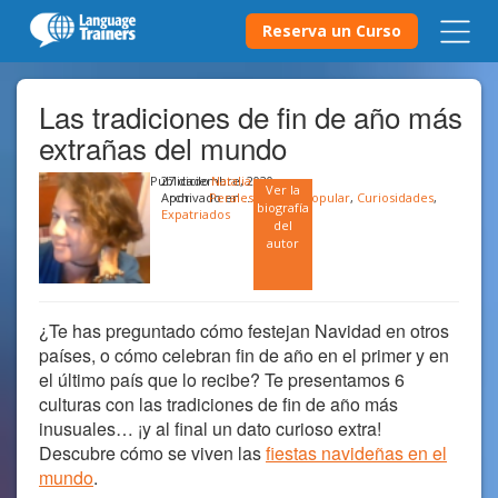
Reserva un Curso
Las tradiciones de fin de año más
extrañas del mundo
Publicado
27 diciembre, 2020
Natalia
Ver la
Archivado en …
por
Perales
Cultura popular
,
Curiosidades
,
biografía
Expatriados
del
autor
¿Te has preguntado cómo festejan Navidad en otros
países, o cómo celebran fin de año en el primer y en
el último país que lo recibe? Te presentamos 6
culturas con las tradiciones de fin de año más
inusuales… ¡y al final un dato curioso extra!
Descubre cómo se viven las
fiestas navideñas en el
mundo
.