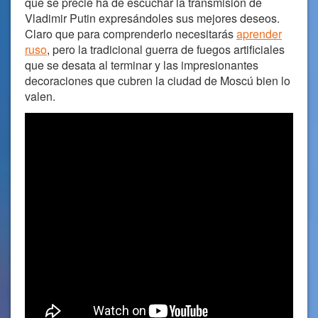
que se precie ha de escuchar la transmisión de
Vladimir Putin expresándoles sus mejores deseos.
Claro que para comprenderlo necesitarás
aprender
ruso
, pero la tradicional guerra de fuegos artificiales
que se desata al terminar y las impresionantes
decoraciones que cubren la ciudad de Moscú bien lo
valen.