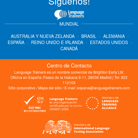
Siguenos!
MUNDIAL
AUSTRALIA Y NUEVA ZELANDA
·
BRASIL
·
ALEMANIA
·
ESPAÑA
·
REINO UNIDO E IRLANDA
·
ESTADOS UNIDOS
·
CANADÁ
Centro de Contacto
Language Trainers es un nombre comercial de Brighton Early Ltd.
Oficina en España: Paseo de la Habana 9-11, 28036 Madrid | Tel: 822
112103
Sitio corporativo
/
Mapa del sitio
/ E-mail:
espana@languagetrainers.com