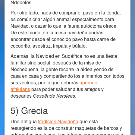
Ndebeles.
Por otro lado, nada de comprar el pavo en la tienda:
es común criar algún animal especialmente para
Navidad, o cazar lo que la fauna autóctona ofrece.
De este modo, en la mesa navideña podrás
encontrar desde el conocido pavo hasta carne de
cocodrilo, avestruz, impala y búfalo.
Además, la Navidad en Sudáfrica no es una fiesta
familiar sino social: después de la misa de
Nochebuena, la gente recorre la aldea yendo de
casa en casa y compartiendo los alimentos con todos
sus vecinos, por lo que deberás
aprender
afrikáans
para poder saludar a tus amigos y
desearles
Geseënde Kersfees
.
5) Grecia
Una antigua
tradición Navideña
que está
resurgiendo es la de construir maquetas de barcos y
adornarlas con luces. Los griegos conmemoran así a