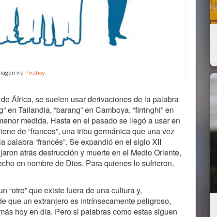
magen vía
Pixabay
.
 de África, se suelen usar derivaciones de la palabra
g” en Tailandia, “barang” en Camboya, “firringhi” en
n menor medida. Hasta en el pasado se llegó a usar en
iene de “francos”, una tribu germánica que una vez
la palabra “francés”. Se expandió en el siglo XII
aron atrás destrucción y muerte en el Medio Oriente,
echo en nombre de Dios. Para quienes lo sufrieron,
un “otro” que existe fuera de una cultura y,
de que un extranjero es intrínsecamente peligroso,
 más hoy en día. Pero si palabras como estas siguen