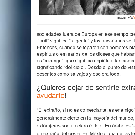
Imagen vía
sociedades fuera de Europa en ese tiempo cre
“inuit” significa “la gente” y los hawaianos se
Entonces, cuando se toparon con hombres blan
espíritus o emisarios de los dioses que habían
es “mzungu”, que significa espíritu o fantasma. 
significando “del cielo”. Desde el punto de vis
descritos como salvajes y eso era todo.
¿Quieres dejar de sentirte extr
ayudarte
!
“El extraño, si no es comerciante, es enemigo”
generalmente cierto en la mayoría del mundo,
extranjeros son un claro reflejo. En árabe es 
un extraño del oeste. En México, una de las te