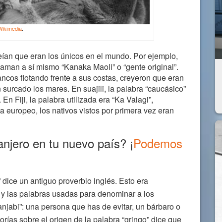
Wikimedia
.
ían que eran los únicos en el mundo. Por ejemplo,
 llaman a sí mismo “Kanaka Maoli” o “gente original”.
cos flotando frente a sus costas, creyeron que eran
 surcado los mares. En suajili, la palabra “caucásico”
En Fiji, la palabra utilizada era “Ka Valagi”,
ta europeo, los nativos vistos por primera vez eran
anjero en tu nuevo país? ¡
Podemos
 dice un antiguo proverbio inglés. Esto era
 y las palabras usadas para denominar a los
“anjabi”: una persona que has de evitar, un bárbaro o
orías sobre el origen de la palabra “gringo” dice que