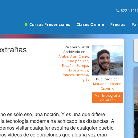
822 1121
Cursos Presenciales
Clases Online
Precios
Pa
extrañas
24 enero, 2020
Archivado en …
Árabe
,
Asia
,
Chino
,
Cultura popular
,
Español
,
Europa
,
Expatriados
,
Francés
,
Historia
,
Publicado por
Inglés
Mariano Rebattini
Capurro
Ver la biografía
del autor
o es sólo eso, una noción. Y es una que difiere
la tecnología moderna ha achicado las distancias. A
emos visitar cualquier esquina de cualquier pueblo
mos videos de celebraciones que alguna vez eran