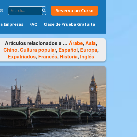
Reserva un Curso
03
ra Empresas
FAQ
Clase de Prueba Gratuita
Artículos relacionados a …
Árabe
,
Asia
,
Chino
,
Cultura popular
,
Español
,
Europa
,
Expatriados
,
Francés
,
Historia
,
Inglés