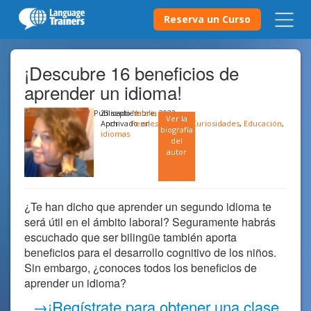
Reserva un Curso
¡Descubre 16 beneficios de
aprender un idioma!
Publicado
23 septiembre, 2022
Natalia
Ver la
Archivado en …
por
Perales
Cultura
,
Curiosidades
,
Educación
,
biografía
idiomas
del
autor
¿Te han dicho que aprender un segundo idioma te
será útil en el ámbito laboral? Seguramente habrás
escuchado que ser bilingüe también aporta
beneficios para el desarrollo cognitivo de los niños.
Sin embargo, ¿conoces todos los beneficios de
aprender un idioma?
→¡Regístrate para obtener una clase