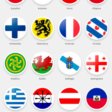
Español
Estonio
Farsi
Filipino
Finlandés
Flamenco
Francés
Frisian
Gaélico
Galés
Gallego
Georgiano