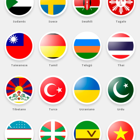
Sudanés
Sueco
Swahili
Tagalo
Taiwanese
Tamil
Telugú
Thai
Tibetano
Turco
Ucraniano
Urdu