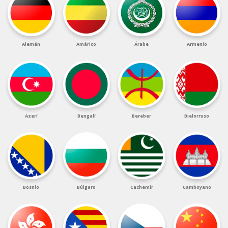
Alemán
Amárico
Árabe
Armenio
Azerí
Bengalí
Bereber
Bielorruso
Bosnio
Búlgaro
Cachemir
Camboyano