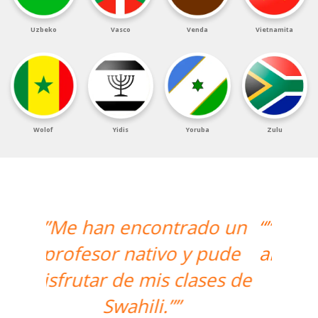
Uzbeko
Vasco
Venda
Vietnamita
Wolof
Yidis
Yoruba
Zulu
“”The course is going well
and Eugenia, my teacher,
is fantastic. My
communication skills