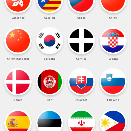
Cantonés
Catalán
Checo
Chino
Chino Mandarín
Coreano
Córnico
Croata
Danés
Dari
Eslovaco
Esloveno