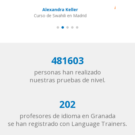
have improved greatly.
I'm really enjoying the
lessons!””
Miguel Eufrasio
Curso de Español en Barcelona, Groupe GM
481603
personas han realizado
nuestras pruebas de nivel.