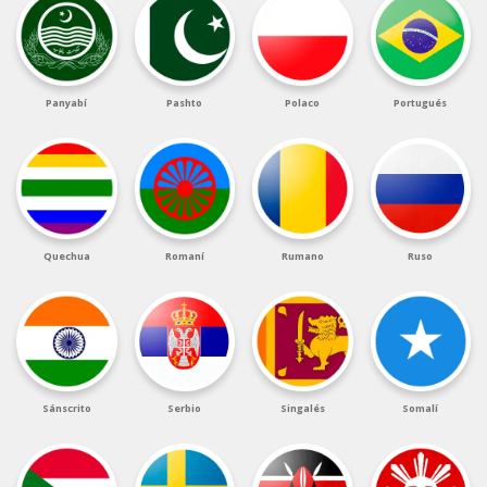
Panyabí
Pashto
Polaco
Portugués
Quechua
Romaní
Rumano
Ruso
Sánscrito
Serbio
Singalés
Somalí