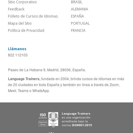
¿Quienes somos?
ESTADOS UNIDOS (ES)
Empleos
CANADÁ (EN)
/
CANADA (FR)
Blog
REINO UNIDO & IRLANDA
Social
AUSTRALIA & NZ
Sitio Corporativo
BRASIL
Feedback
ALEMANIA
Folleto de Cursos de Idiomas
ESPAÑA
Mapa del Sitio
PORTUGAL
Política de Privacidad
FRANCIA
Llámanos
822 112103
Paseo de La Habana 9, Madrid, 28036, España.
Language Trainers,
fundada en 2004, brinda cursos de idiomas en más
de 20 ciudades en toda España y también en línea a través de Zoom,
Meet, Teams o WhatsApp.