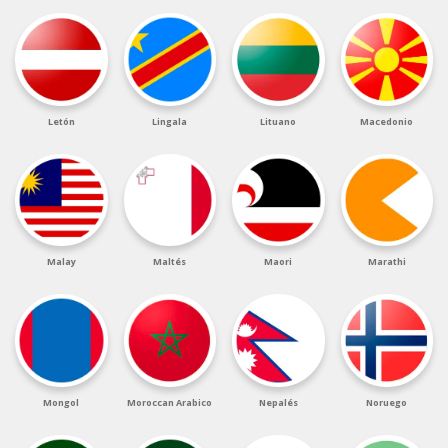
Letón
Lingala
Lituano
Macedonio
Malay
Maltés
Maori
Marathi
Mongol
Moroccan Arabico
Nepalés
Noruego