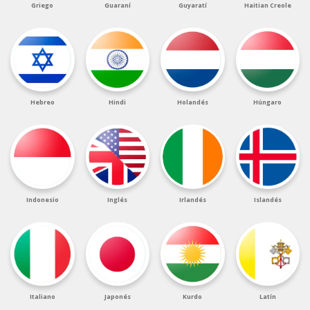
Griego
Guaraní
Guyaratí
Haitian Creole
Hebreo
Hindi
Holandés
Húngaro
Indonesio
Inglés
Irlandés
Islandés
Italiano
Japonés
Kurdo
Latín